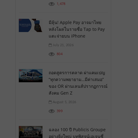
1,478
มีลุ้น! Apple Pay อาจมาไทย
หลังโผล่ในรายชื่อ Tap to Pay
แตะจ่ายบน iPhone
July 21, 2026
804
ถอดสูตรการตลาด ผ่าแคมเปญ
“ทุกความพยายาม…มีค่าเสมอ”
ของ OR ผ่านเลนส์ปรากฏการณ์
สังคม Gen Z
August 5, 2026
399
ฉลอง 100 ปี Publicis Groupe
อย่างยิ่งใหญ่ บทพิสูจน์เอเจนซี่