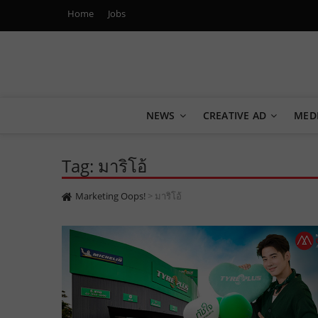
Home
Jobs
Marketing Oops!
DIGITAL | CREATIVE | ADVERTISING | CAMPAIGN | STRA
NEWS
CREATIVE AD
MED
Tag: มาริโอ้
Marketing Oops!
>
มาริโอ้