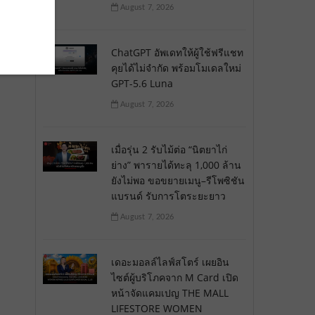
August 7, 2026
ChatGPT อัพเดทให้ผู้ใช้ฟรีแชท
คุยได้ไม่จำกัด พร้อมโมเดลใหม่
GPT-5.6 Luna
August 7, 2026
เมื่อรุ่น 2 รับไม้ต่อ “นิตยาไก่
ย่าง” พารายได้ทะลุ 1,000 ล้าน
ยังไม่พอ ขอขยายเมนู–รีโพซิชัน
แบรนด์ รับการโตระยะยาว
August 7, 2026
เดอะมอลล์ไลฟ์สโตร์ เผยอิน
ไซต์ผู้บริโภคจาก M Card เปิด
หน้าจัดแคมเปญ THE MALL
LIFESTORE WOMEN