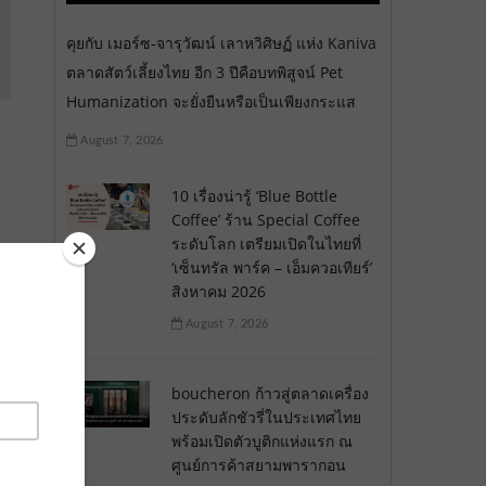
คุยกับ เมอร์ซ-จารุวัฒน์ เลาหวิศิษฏ์ แห่ง Kaniva
ตลาดสัตว์เลี้ยงไทย อีก 3 ปีคือบทพิสูจน์ Pet
Humanization จะยั่งยืนหรือเป็นเพียงกระแส
August 7, 2026
10 เรื่องน่ารู้ ‘Blue Bottle
Coffee’ ร้าน Special Coffee
ระดับโลก เตรียมเปิดในไทยที่
‘เซ็นทรัล พาร์ค – เอ็มควอเทียร์’
สิงหาคม 2026
August 7, 2026
boucheron ก้าวสู่ตลาดเครื่อง
ประดับลักชัวรี่ในประเทศไทย
พร้อมเปิดตัวบูติกแห่งแรก ณ
ศูนย์การค้าสยามพารากอน