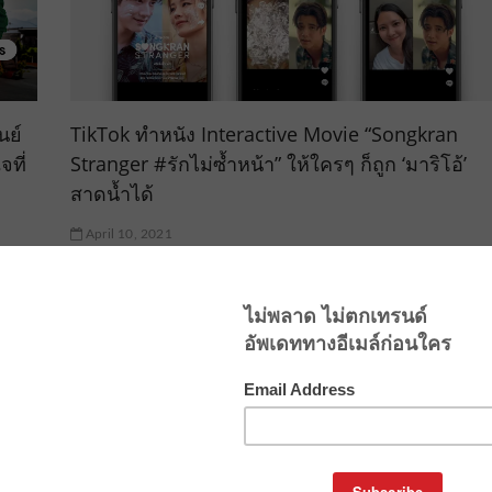
นย์
TikTok ทำหนัง Interactive Movie “Songkran
ที่
Stranger #รักไม่ซ้ำหน้า” ให้ใครๆ ก็ถูก ‘มาริโอ้’
สาดน้ำได้
April 10, 2021