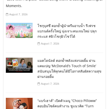
Moments.
August 7, 2026
โชกุบุสซึ ตอกย้ำผู้นำครีมอาบน้ำ รีเฟรช
แบรนด์ครั้งใหญ่ มุ่งเจาะคนเจนใหม่ ปลุก
กระแส #ผิวโชกุผิวโชว์ได้
August 7, 2026
แมคโดนัลด์ ตอกย้ำพลังแห่งรอยยิ้ม ผ่าน
แคมเปญ ‘McDonald’s Touch of Smile’
สนับสนุนให้ทุกคนได้มีโอกาสสัมผัสความสุข
ผ่านรอยยิ้ม
August 7, 2026
“แบร์เฮาส์” เปิดตัวเมนู “Choco Pilloww”
ตอบอินไซด์คนทำงาน ชูแนวคิด “Turn