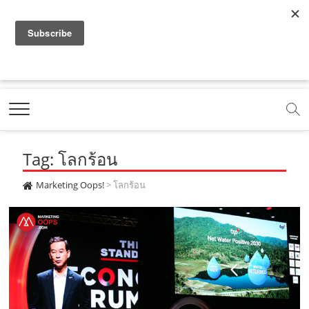
f
y
x
l
i
t
r
a
o
.
i
n
i
s
c
u
c
n
s
k
s
Marketing Oops!
e
t
o
e
t
t
DIGITAL | CREATIVE | ADVERTISING | CAMPAIGN |
STRATEGY
b
u
m
.
a
o
o
b
m
g
k
Tag: โลกร้อน
o
e
e
r
.
k
.
a
c
Marketing Oops!
>
โลกร้อน
.
c
m
o
c
o
.
m
o
m
c
m
o
m