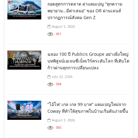
ถอดสูตรการตลาด ผ่าแคมเปญ “ทุกความ
พยายาม…มีค่าเสมอ” ของ OR ผ่านเลนส์
ปรากฏการณ์สังคม Gen Z
August 5, 2026
451
ฉลอง 100 ปี Publicis Groupe อย่างยิ่งใหญ่
บทพิสูจน์เอเจนซี่เน็ทเวิร์คระดับโลก ที่เติบโต
ก้าวผ่านทุกการเปลี่ยนแปลง
July 22, 2026
394
“โอ้โห! เกล เกล 99 บาท” แคมเปญใหม่จาก
Coway ที่ทำให้สุขภาพในบ้านเริ่มต้นง่ายขึ้น
August 3, 2026
365