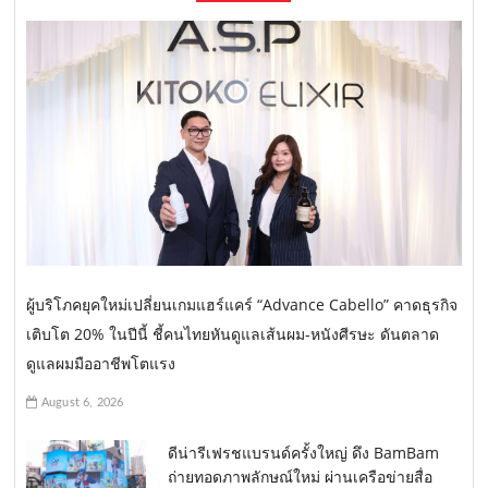
ผู้บริโภคยุคใหม่เปลี่ยนเกมแฮร์แคร์ “Advance Cabello” คาดธุรกิจ
เติบโต 20% ในปีนี้ ชี้คนไทยหันดูแลเส้นผม-หนังศีรษะ ดันตลาด
ดูแลผมมืออาชีพโตแรง
August 6, 2026
ดีน่ารีเฟรชแบรนด์ครั้งใหญ่ ดึง BamBam
ถ่ายทอดภาพลักษณ์ใหม่ ผ่านเครือข่ายสื่อ