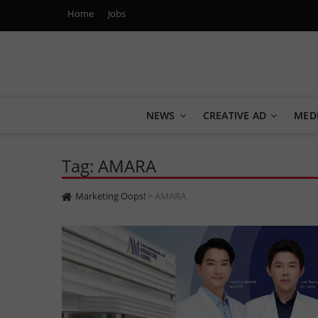
Home
Jobs
Marketing Oops!
DIGITAL | CREATIVE | ADVERTISING | CAMPAIGN | STRA
NEWS
CREATIVE AD
MED
Tag: AMARA
Marketing Oops!
>
AMARA