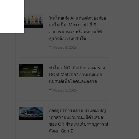
‘คนไทยเก่ง AI แต่องค์กรยังต่อย
อดไม่เป็น’ Microsoft ชี้ 5
อาการน่าห่วง พร้อมทางแก้ที่
ธุรกิจต้องเร่งปรับใช้
August 5, 2026
ทำไม UNO! Coffee ต้องสร้าง
DOS! Matcha? อ่านเกมแตก
แบรนด์เพื่อโตคนละตลาด
August 5, 2026
ถอดสูตรการตลาด ผ่าแคมเปญ
“ทุกความพยายาม…มีค่าเสมอ”
ของ OR ผ่านเลนส์ปรากฏการณ์
สังคม Gen Z