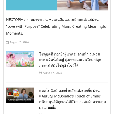
NEXTOPIA สยามพารากอน ชวนเฉลิมฉลองเดือนแห่งแม่ผ่าน
“Love with Purpose” Celebrating Mom. Creating Meaningful
Moments.
August 7, 2026
โชกุบุสซึ ตอกย้ำผู้นำครีมอาบน้ำ รีเฟรช
แบรนด์ครั้งใหญ่ มุ่งเจาะคนเจนใหม่ ปลุก
กระแส #ผิวโชกุผิวโชว์ได้
August 7, 2026
แมคโดนัลด์ ตอกย้ำพลังแห่งรอยยิ้ม ผ่าน
แคมเปญ ‘McDonald’s Touch of Smile’
สนับสนุนให้ทุกคนได้มีโอกาสสัมผัสความสุข
ผ่านรอยยิ้ม