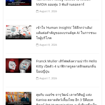
NVIDIA ยอมทุ่ม 3 พันล้านดอลลาร์
August 9, 2026
เข้าใจ ‘Human Insights’ ให้ลึกกว่าเดิม!
แต้มต่อสำคัญของแบรนด์ยุค AI ในการชนะ
ใจผู้บริโภค
August 8, 2026
Franck Muller เสิร์ฟพลังความน่ารัก Hello
Kitty เปิดตัว 4 นาฬิกาหรูคลาสสิกผสมกลิ่น
ป็อปญี่ปุ่น
August 7, 2026
คุยกับ เมอร์ซ-จารุวัฒน์ เลาหวิศิษฏ์ แห่ง
Kaniva ตลาดสัตว์เลี้ยงไทย อีก 3 ปีคือบท
พิสูจน์ Pet Humanization จะยั่งยืนหรือเป็น