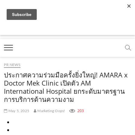
f
y
x
l
i
t
r
a
o
.
i
n
i
s
c
u
c
n
s
k
s
Marketing Oops!
e
t
o
e
t
t
DIGITAL | CREATIVE | ADVERTISING | CAMPAIGN |
STRATEGY
b
u
m
.
a
o
o
b
m
g
k
PR NEWS
o
e
e
r
.
ประกาศความร่วมมือครั้งยิ่งใหญ่! AMARA x
k
.
a
c
Doctor Mek Clinic เปิดตัว AM
International Hospital ยกระดับมาตรฐาน
.
c
m
o
การบริการด้านความงาม
c
o
.
m
o
m
c
203
May 5, 2025
Marketing Oops!
m
o
m