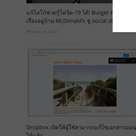
แก้โลโก้ช่วยกู้โควิด-19 ได้! Burger King เตือน
เรื่องอยู่บ้าน McDonald’s ชู social distancing
March 20, 2020
Dropbox เปิดให้ผู้ใช้สามารถแก้ไขเอกสารออน
ได้แล้ว