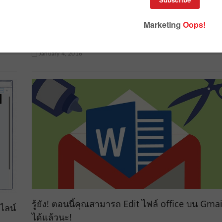
Microsoft ส่งแอพฯ Selfie อัจฉริยะลง iOS-เอาใจ
คนชอบถ่ายรูปตัวเอง
January 4, 2016
รู้ยัง! ตอนนี้คุณสามารถ Edit ไฟล์ office บน Gmai
ไลน์
ได้แล้วนะ!