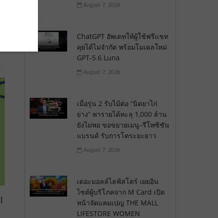
August 7, 2026
ChatGPT อัพเดทให้ผู้ใช้ฟรีแชท
คุยได้ไม่จำกัด พร้อมโมเดลใหม่
GPT-5.6 Luna
August 7, 2026
เมื่อรุ่น 2 รับไม้ต่อ “นิตยาไก่
ย่าง” พารายได้ทะลุ 1,000 ล้าน
ยังไม่พอ ขอขยายเมนู–รีโพซิชัน
แบรนด์ รับการโตระยะยาว
August 7, 2026
เดอะมอลล์ไลฟ์สโตร์ เผยอิน
ไซต์ผู้บริโภคจาก M Card เปิด
l
หน้าจัดแคมเปญ THE MALL
LIFESTORE WOMEN