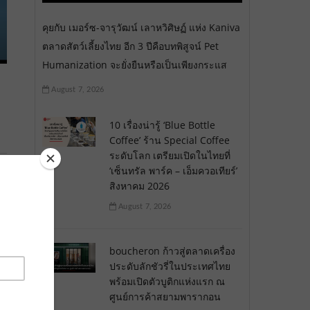
คุยกับ เมอร์ซ-จารุวัฒน์ เลาหวิศิษฏ์ แห่ง Kaniva
ตลาดสัตว์เลี้ยงไทย อีก 3 ปีคือบทพิสูจน์ Pet
Humanization จะยั่งยืนหรือเป็นเพียงกระแส
August 7, 2026
10 เรื่องน่ารู้ ‘Blue Bottle
Coffee’ ร้าน Special Coffee
ระดับโลก เตรียมเปิดในไทยที่
‘เซ็นทรัล พาร์ค – เอ็มควอเทียร์’
สิงหาคม 2026
August 7, 2026
boucheron ก้าวสู่ตลาดเครื่อง
ประดับลักชัวรี่ในประเทศไทย
พร้อมเปิดตัวบูติกแห่งแรก ณ
ศูนย์การค้าสยามพารากอน