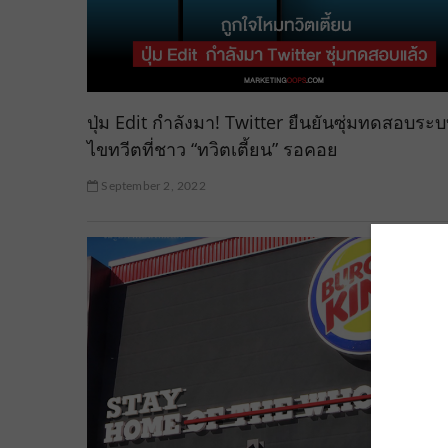
ปุ่ม Edit กำลังมา! Twitter ยืนยันซุ่มทดสอบระบ
ไขทวีตที่ชาว “ทวิตเตี้ยน” รอคอย
September 2, 2022