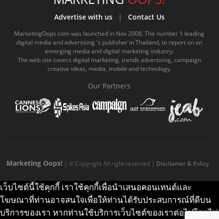
b
u
m
.
a
o
Advertise with us
|
Contact Us
o
b
m
g
k
MarketingOops.com was launched in Nov 2008, The number 1 leading
digital media and advertising 's publisher in Thailand, to report on an
o
e
e
r
.
emerging media and digital marketing industry.
The web site covers digital marketing, trends advertising, campaign
k
.
a
c
creative ideas, media, mobile and technology.
.
c
m
o
Our Partners
c
o
.
m
o
m
c
m
o
m
Marketing Oops!
| © Copyright All right reserved |
Discliamer & Policy
เว็บไซต์นี้ใช้คุกกี้ เราใช้คุกกี้เพื่อนำเสนอคอนเทนต์และ
โฆษณาที่ท่านอาจสนใจเพื่อให้ท่านได้รับประสบการณ์ที่ดีบน
บริการของเรา หากท่านใช้บริการเว็บไซต์ของเราต่อไปโดยไม่