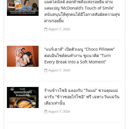
แมคโดนัลด์ ตอกย้ำพลังแห่งรอยยิ้ม ผ่าน
แคมเปญ ‘McDonald’s Touch of Smile’
สนับสนุนให้ทุกคนได้มีโอกาสสัมผัสความสุข
ผ่านรอยยิ้ม
August 7, 2026
“แบร์เฮาส์” เปิดตัวเมนู “Choco Pilloww”
ตอบอินไซด์คนทำงาน ชูแนวคิด “Turn
Every Break into a Soft Moment”
August 7, 2026
ร้านข้าวโซอิ ฉลองรับ “วันแม่” ชวนคุณแม่
มารับ “ข้าวซอยไก่โซอิ” ฟรี เฉพาะวันแม่วัน
เดียวเท่านั้น
August 7, 2026