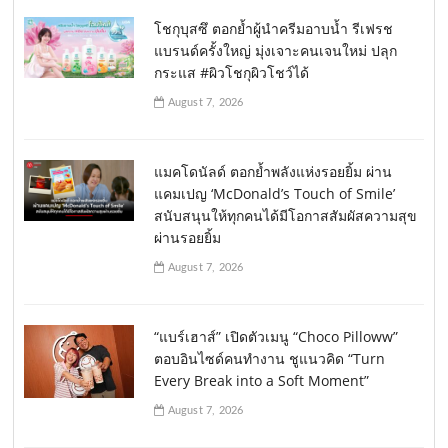
โชกุบุสซึ ตอกย้ำผู้นำครีมอาบน้ำ รีเฟรช
แบรนด์ครั้งใหญ่ มุ่งเจาะคนเจนใหม่ ปลุก
กระแส #ผิวโชกุผิวโชว์ได้
August 7, 2026
แมคโดนัลด์ ตอกย้ำพลังแห่งรอยยิ้ม ผ่าน
แคมเปญ ‘McDonald’s Touch of Smile’
สนับสนุนให้ทุกคนได้มีโอกาสสัมผัสความสุข
ผ่านรอยยิ้ม
August 7, 2026
“แบร์เฮาส์” เปิดตัวเมนู “Choco Pilloww”
ตอบอินไซด์คนทำงาน ชูแนวคิด “Turn
Every Break into a Soft Moment”
August 7, 2026