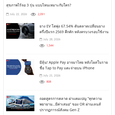
สุขภาพไร้จอ 3 รุ่น แบบไหนเหมาะกับใคร?
2,091
July 22, 2026
ยาง EV โตพุ่ง 67.54% ดันตลาดเปลี่ยนยาง
ครึ่งปีแรก 2569 คึกคัก หลังครบวงรอบใช้งาน
July 28, 2026
1,544
มีลุ้น! Apple Pay อาจมาไทย หลังโผล่ในราย
ชื่อ Tap to Pay แตะจ่ายบน iPhone
July 21, 2026
808
ถอดสูตรการตลาด ผ่าแคมเปญ “ทุกความ
พยายาม…มีค่าเสมอ” ของ OR ผ่านเลนส์
ปรากฏการณ์สังคม Gen Z