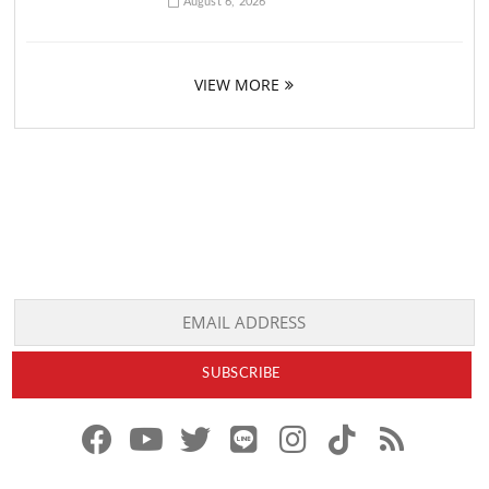
August 6, 2026
VIEW MORE
f
y
x
l
i
t
r
a
o
.
i
n
i
s