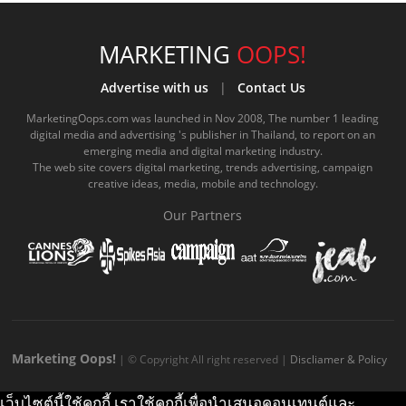
c
u
c
n
s
k
s
e
t
o
e
t
t
MARKETING
OOPS!
b
u
m
.
a
o
Advertise with us
|
Contact Us
o
b
m
g
k
MarketingOops.com was launched in Nov 2008, The number 1 leading
digital media and advertising 's publisher in Thailand, to report on an
o
e
e
r
.
emerging media and digital marketing industry.
The web site covers digital marketing, trends advertising, campaign
k
.
a
c
creative ideas, media, mobile and technology.
.
c
m
o
Our Partners
c
o
.
m
o
m
c
m
o
m
Marketing Oops!
| © Copyright All right reserved |
Discliamer & Policy
เว็บไซต์นี้ใช้คุกกี้ เราใช้คุกกี้เพื่อนำเสนอคอนเทนต์และ