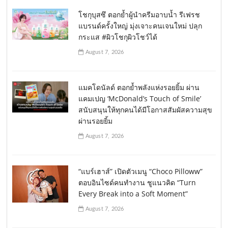
โชกุบุสซึ ตอกย้ำผู้นำครีมอาบน้ำ รีเฟรช
แบรนด์ครั้งใหญ่ มุ่งเจาะคนเจนใหม่ ปลุก
กระแส #ผิวโชกุผิวโชว์ได้
August 7, 2026
แมคโดนัลด์ ตอกย้ำพลังแห่งรอยยิ้ม ผ่าน
แคมเปญ ‘McDonald’s Touch of Smile’
สนับสนุนให้ทุกคนได้มีโอกาสสัมผัสความสุข
ผ่านรอยยิ้ม
August 7, 2026
“แบร์เฮาส์” เปิดตัวเมนู “Choco Pilloww”
ตอบอินไซด์คนทำงาน ชูแนวคิด “Turn
Every Break into a Soft Moment”
August 7, 2026