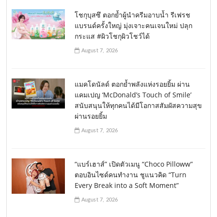
โชกุบุสซึ ตอกย้ำผู้นำครีมอาบน้ำ รีเฟรช
แบรนด์ครั้งใหญ่ มุ่งเจาะคนเจนใหม่ ปลุก
กระแส #ผิวโชกุผิวโชว์ได้
August 7, 2026
แมคโดนัลด์ ตอกย้ำพลังแห่งรอยยิ้ม ผ่าน
แคมเปญ ‘McDonald’s Touch of Smile’
สนับสนุนให้ทุกคนได้มีโอกาสสัมผัสความสุข
ผ่านรอยยิ้ม
August 7, 2026
“แบร์เฮาส์” เปิดตัวเมนู “Choco Pilloww”
ตอบอินไซด์คนทำงาน ชูแนวคิด “Turn
Every Break into a Soft Moment”
August 7, 2026