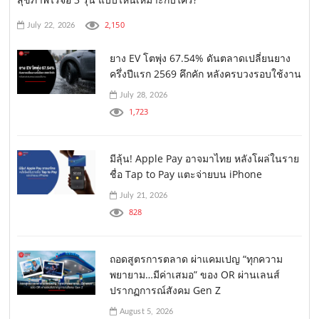
2,150
July 22, 2026
ยาง EV โตพุ่ง 67.54% ดันตลาดเปลี่ยนยาง
ครึ่งปีแรก 2569 คึกคัก หลังครบวงรอบใช้งาน
July 28, 2026
1,723
มีลุ้น! Apple Pay อาจมาไทย หลังโผล่ในราย
ชื่อ Tap to Pay แตะจ่ายบน iPhone
July 21, 2026
828
ถอดสูตรการตลาด ผ่าแคมเปญ “ทุกความ
พยายาม…มีค่าเสมอ” ของ OR ผ่านเลนส์
ปรากฏการณ์สังคม Gen Z
August 5, 2026