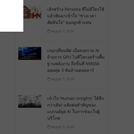
เลิกสร้าง Persona ที่ไม่มีใครใช้
แล้วหันมาเข้าใจ “ช่วงเวลา
ตัดสินใจ” ของลูกค้าแทน
August 9, 2026
เกมเปลี่ยนทิศ เมื่อสงคราม AI
ย้ายจาก GPU ไปที่โครงสร้างพื้น
ฐานพลังงาน ถึงขั้นที่ NVIDIA
ยอมทุ่ม 3 พันล้านดอลลาร์
August 9, 2026
เข้าใจ ‘Human Insights’ ให้ลึก
กว่าเดิม! แต้มต่อสำคัญของ
แบรนด์ยุค AI ในการชนะใจผู้
บริโภค
August 8, 2026