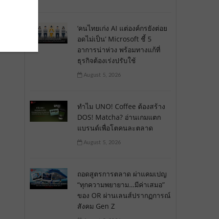
‘คนไทยเก่ง AI แต่องค์กรยังต่อย
อดไม่เป็น’ Microsoft ชี้ 5
ี่
อาการน่าห่วง พร้อมทางแก้ที่
ธุรกิจต้องเร่งปรับใช้
August 5, 2026
ทำไม UNO! Coffee ต้องสร้าง
DOS! Matcha? อ่านเกมแตก
แบรนด์เพื่อโตคนละตลาด
August 5, 2026
ถอดสูตรการตลาด ผ่าแคมเปญ
“ทุกความพยายาม…มีค่าเสมอ”
ของ OR ผ่านเลนส์ปรากฏการณ์
สังคม Gen Z