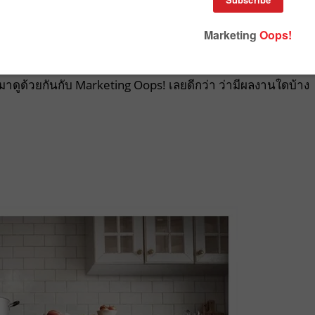
อีกหนึ่งเทศกาลที่คนโฆษณาไทยต้องลุ้นไม่แพ้กัน นั่นก็คือ
านได้เผย Shortlist ของหมวด Outdoor และ Print & Publishing ท
ูด้วยกันกับ Marketing Oops! เลยดีกว่า ว่ามีผลงานใดบ้าง