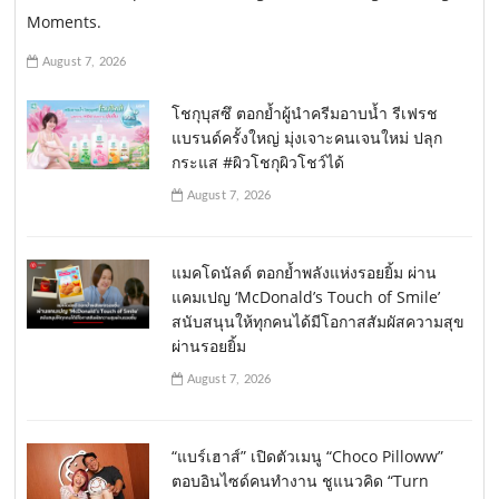
Moments.
August 7, 2026
โชกุบุสซึ ตอกย้ำผู้นำครีมอาบน้ำ รีเฟรช
แบรนด์ครั้งใหญ่ มุ่งเจาะคนเจนใหม่ ปลุก
กระแส #ผิวโชกุผิวโชว์ได้
August 7, 2026
แมคโดนัลด์ ตอกย้ำพลังแห่งรอยยิ้ม ผ่าน
แคมเปญ ‘McDonald’s Touch of Smile’
สนับสนุนให้ทุกคนได้มีโอกาสสัมผัสความสุข
ผ่านรอยยิ้ม
August 7, 2026
“แบร์เฮาส์” เปิดตัวเมนู “Choco Pilloww”
ตอบอินไซด์คนทำงาน ชูแนวคิด “Turn