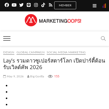
f
y
x
l
i
t
r
a
o
.
i
n
i
s
c
u
c
n
s
k
s
Marketing Oops!
e
t
o
e
t
t
DIGITAL | CREATIVE | ADVERTISING | CAMPAIGN |
STRATEGY
b
u
m
.
a
o
o
b
m
g
k
DESIGN
GLOBAL CAMPAIGN
SOCIAL MEDIA MARKETING
o
e
e
r
.
Lay’s รวมดาวซูเปอร์สตาร์โลก เปิดปาร์ตี้ต้อน
k
.
a
c
รับเวิลด์คัพ 2026
.
c
m
o
155
May 9, 2026
Big Gorilla
c
o
.
m
o
m
c
m
o
m