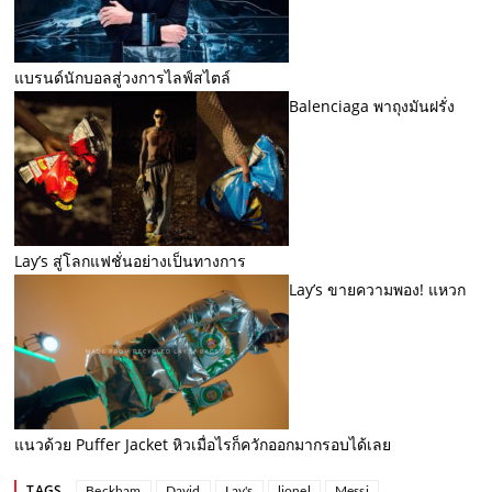
แบรนด์นักบอลสู่วงการไลฟ์สไตล์
Balenciaga พาถุงมันฝรั่ง
Lay’s สู่โลกแฟชั่นอย่างเป็นทางการ
Lay’s ขายความพอง! แหวก
แนวด้วย Puffer Jacket หิวเมื่อไรก็ควักออกมากรอบได้เลย
TAGS
Beckham
David
Lay's
lionel
Messi