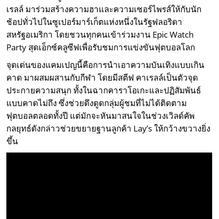
เรลล์ มาร่วมสร้างความฮาและความเซอร์ไพรส์ให้กับนัก
ช้อปทั่วไปในซูเปอร์มาร์เก็ตแห่งหนึ่งในรัฐฟลอริดา
สหรัฐอเมริกา โดยชวนทุกคนเข้าร่วมงาน Epic Watch
Party สุดเอ็กซ์คลูซีฟเพื่อรับชมการแข่งขันฟุตบอลโลก
จุดเด่นของแคมเปญนี้คือการนำเอาความบันเทิงแบบเกิน
คาด มาผสมผสานกับกีฬา โดยมีสตีฟ คาเรลล์เป็นตัวจุด
ประกายความสนุก ทั้งในฉากคาราโอเกะและปฏิสัมพันธ์
แบบคาดไม่ถึง ซึ่งช่วยดึงดูดกลุ่มผู้ชมที่ไม่ได้ติดตาม
ฟุตบอลตลอดทั้งปี แต่มักจะหันมาสนใจในช่วงเวิลด์คัพ
กลยุทธ์ดังกล่าวช่วยขยายฐานลูกค้า Lay’s ให้กว้างขวางยิ่ง
ขึ้น