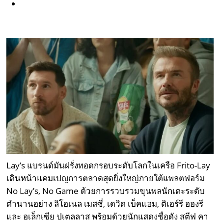
Lay’s แบรนด์มันฝรั่งทอดกรอบระดับโลกในเครือ Frito-Lay
เดินหน้าแคมเปญการตลาดสุดยิ่งใหญ่ภายใต้แพลตฟอร์ม
No Lay’s, No Game ด้วยการรวบรวมขุนพลนักเตะระดับ
ตำนานอย่าง ลิโอเนล เมสซี่, เดวิด เบ็คแฮม, ติเอร์รี อองรี
และ อเล็กเซีย ปูเตลลาส พร้อมด้วยนักแสดงชื่อดัง สตีฟ คา