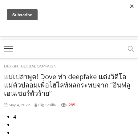
f
y
x
l
i
t
r
a
o
.
i
n
i
s
c
u
c
n
s
k
s
Marketing Oops!
e
t
o
e
t
t
DIGITAL | CREATIVE | ADVERTISING | CAMPAIGN |
STRATEGY
b
u
m
.
a
o
o
b
m
g
k
DESIGN
GLOBAL CAMPAIGN
o
e
e
r
.
แม่เปล่าพูด! Dove ทำ deepfake แต่งวิดีโอ
k
.
a
c
แม่ตัวปลอมเพื่อไฮไลท์ผลกระทบจาก “อินฟลู
เอนเซอร์ตัวร้าย”
.
c
m
o
c
o
.
m
285
May 4, 2022
Big Gorilla
o
m
c
4
m
o
m