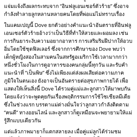
แจ่มแจ้งถึงผลกระทบจาก “อินฟลูเอนเซอร์ตัวร้าย” ซึ่งอาจ
กำลังทำลายลูกหลานหลายคนโดยที่พ่อแม่ไม่ทราบเรื่อง
ในแคมเปญนี้ Dove ยกตัวอย่างคำแนะนำอันตรายที่อินฟลู
เอนเซอร์ตัวร้ายอ้างว่าเป็นวิธีที่ทำให้สวยและผอมลง เช่น
การกินยาระงับความอยากอาหาร การเสริมริมฝีปากให้อวบ
อิ่มโดยใช้ชุดฟิลเลอร์ ซึ่งจากการศึกษาของ Dove พบว่า
เด็กผู้หญิงสองในสามคนในสหรัฐอเมริกาใช้เวลามากกว่า
หนึ่งชั่วโมงในการดูอาหารของคนกลุ่มนี้ทุกวัน และรับคำ
แนะนำที่ “เป็นพิษ” ซึ่งไม่เพียงแต่ส่งผลเสียต่อความภาค
ภูมิใจในตนเอง ยังอาจเป็นอันตรายต่อสุขภาพกายได้ เพื่อ
แสดงให้เห็นสิ่งนี้ Dove ได้รวมคู่แม่และลูกสาวให้มาพบกัน
โดยแจ้งว่าจะพูดคุยกันเรื่องพฤติกรรมการใช้โซเชียลมีเดีย
ซึ่งในช่วงแรก บรรดาแม่ต่างมั่นใจว่าลูกสาวกำลังติดตาม
“คนดี” ทางออนไลน์ และลูกสาวก็ดูเหมือนจะพยายามให้แม่
รู้สึกแบบเดียวกัน
แต่แล้วภาพมายาก็แตกสลายลง เมื่อคู่แม่ลูกได้ร่วมชม