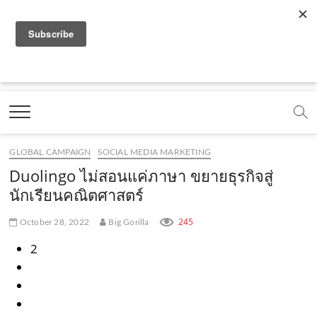
f
y
x
l
i
t
r
a
o
.
i
n
i
s
c
u
c
n
s
k
s
Marketing Oops!
e
t
o
e
t
t
DIGITAL | CREATIVE | ADVERTISING | CAMPAIGN |
STRATEGY
b
u
m
.
a
o
o
b
m
g
k
GLOBAL CAMPAIGN
SOCIAL MEDIA MARKETING
o
e
e
r
.
Duolingo ไม่สอนแค่ภาษา ขยายธุรกิจสู่
k
.
a
c
นักเรียนคณิตศาสตร์
.
c
m
o
245
October 28, 2022
Big Gorilla
c
o
.
m
2
o
m
c
m
o
m