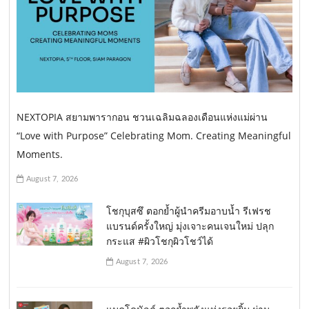
NEXTOPIA สยามพารากอน ชวนเฉลิมฉลองเดือนแห่งแม่ผ่าน
“Love with Purpose” Celebrating Mom. Creating Meaningful
Moments.
August 7, 2026
โชกุบุสซึ ตอกย้ำผู้นำครีมอาบน้ำ รีเฟรช
แบรนด์ครั้งใหญ่ มุ่งเจาะคนเจนใหม่ ปลุก
กระแส #ผิวโชกุผิวโชว์ได้
August 7, 2026