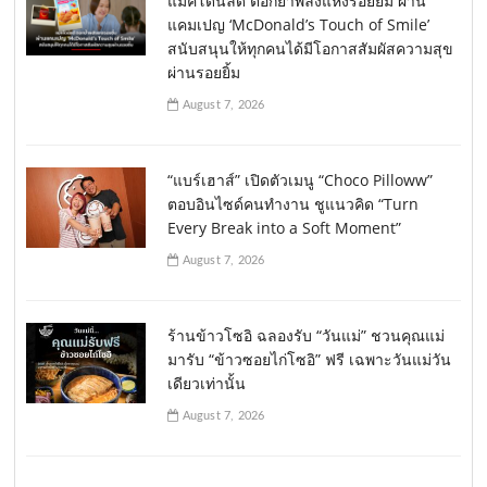
แมคโดนัลด์ ตอกย้ำพลังแห่งรอยยิ้ม ผ่าน
แคมเปญ ‘McDonald’s Touch of Smile’
สนับสนุนให้ทุกคนได้มีโอกาสสัมผัสความสุข
ผ่านรอยยิ้ม
August 7, 2026
“แบร์เฮาส์” เปิดตัวเมนู “Choco Pilloww”
ตอบอินไซด์คนทำงาน ชูแนวคิด “Turn
Every Break into a Soft Moment”
August 7, 2026
ร้านข้าวโซอิ ฉลองรับ “วันแม่” ชวนคุณแม่
มารับ “ข้าวซอยไก่โซอิ” ฟรี เฉพาะวันแม่วัน
เดียวเท่านั้น
August 7, 2026