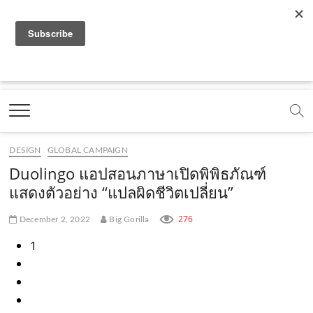
f
y
x
l
i
t
r
a
o
.
i
n
i
s
c
u
c
n
s
k
s
Marketing Oops!
e
t
o
e
t
t
DIGITAL | CREATIVE | ADVERTISING | CAMPAIGN |
STRATEGY
b
u
m
.
a
o
o
b
m
g
k
DESIGN
GLOBAL CAMPAIGN
o
e
e
r
.
Duolingo แอปสอนภาษาเปิดพิพิธภัณฑ์
k
.
a
c
แสดงตัวอย่าง “แปลผิดชีวิตเปลี่ยน”
.
c
m
o
276
December 2, 2022
Big Gorilla
c
o
.
m
1
o
m
c
m
o
m