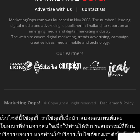
b
u
m
.
a
o
Advertise with us
|
Contact Us
o
b
m
g
k
MarketingOops.com was launched in Nov 2008, The number 1 leading
digital media and advertising 's publisher in Thailand, to report on an
o
e
e
r
.
emerging media and digital marketing industry.
The web site covers digital marketing, trends advertising, campaign
k
.
a
c
creative ideas, media, mobile and technology.
.
c
m
o
Our Partners
c
o
.
m
o
m
c
m
o
m
Marketing Oops!
| © Copyright All right reserved |
Discliamer & Policy
เว็บไซต์นี้ใช้คุกกี้ เราใช้คุกกี้เพื่อนำเสนอคอนเทนต์และ
โฆษณาที่ท่านอาจสนใจเพื่อให้ท่านได้รับประสบการณ์ที่ดีบน
บริการของเรา หากท่านใช้บริการเว็บไซต์ของเราต่อไปโดยไม่