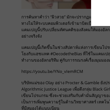
การค้นหาคำว่า “ผิวสวย” มักจะปรากฏแต่ภาพสาวผ
ทางไม่ให้ระบบคอมพิวเตอร์เข้ามาบิดเบือนมาตรฐ
แคมเปญนี้ปรับเปลี่ยนทัศนคติของสังคมให้มองอัลกอร
อย่างจริงจัง
แคมเปญนี้เกิดขึ้นในช่วงสัปดาห์แห่งการเขียนโปรแ
โยงกับแฮชแทค #DecodetheBias ที่ใช้ในแคมเปญ เ
ทำงานของอัลกอริทึม คู่กับการรณรงค์เรื่องมุม
https://youtu.be/YNo_vIemRCM
บริษัทแม่ของ Olay อย่าง Procter & Gamble ยังประ
Algorithmic Justice League เพื่อดึงกลุ่ม Black G
เขียนโปรแกรม ซึ่งจะช่วยเสริมกับคำมั่นสัญญาขอ
เป็นการเพิ่มพูนความรู้ในด้านวิทยาศาสตร์ เทคโ
ที่มีสมองได้แนบเนียน