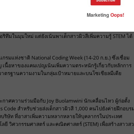
ิวขาว แบรนด์ความงาม Olay จึงเปิดตัวแคมเปญใหม่เพื่อปิด
านด้านความงามไปอย่างไม่ควรจะเป็น โดยไม่เพียงหวังผลให้
ิทึมในมุมใหม่ แต่ยังเน้นพาเด็กสาวผิวสีเพิ่มความรู้ STEM ได้
กรมแห่งชาติ National Coding Week (14-20 ก.ย.) ซึ่งเชื่อม
นื้อหาของแคมเปญเน้นเพิ่มความตระหนักรู้เกี่ยวกับหลักการ
มองมาตรฐานความงามในกลุ่มเป้าหมายและบนโซเชียลมีเดีย
กาศความร่วมมือกับ Joy Buolamwini นักเคลื่อนไหว ผู้ก่อตั้ง
irls Code สำหรับช่วยส่งเด็กสาวผิวสี 1,000 คนไปยังค่ายฝึกอบร
งบริษัท ที่อาสาเพิ่มความหลากหลายให้บุคลากรในประเทศ
นโลยี วิศวกรรมศาสตร์ และคณิตศาสตร์ (STEM) เพื่อสร้างสาวส