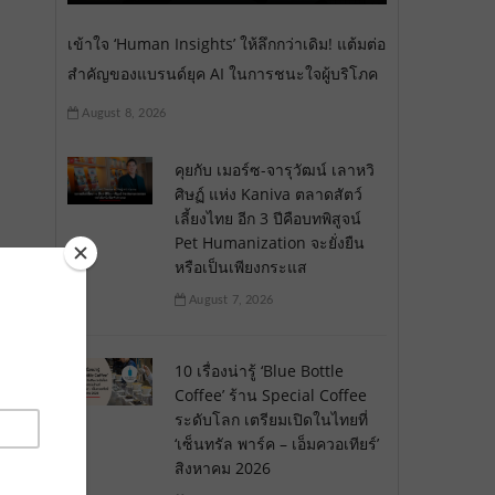
เข้าใจ ‘Human Insights’ ให้ลึกกว่าเดิม! แต้มต่อ
สำคัญของแบรนด์ยุค AI ในการชนะใจผู้บริโภค
August 8, 2026
คุยกับ เมอร์ซ-จารุวัฒน์ เลาหวิ
ศิษฏ์ แห่ง Kaniva ตลาดสัตว์
เลี้ยงไทย อีก 3 ปีคือบทพิสูจน์
Pet Humanization จะยั่งยืน
หรือเป็นเพียงกระแส
August 7, 2026
10 เรื่องน่ารู้ ‘Blue Bottle
Coffee’ ร้าน Special Coffee
ระดับโลก เตรียมเปิดในไทยที่
‘เซ็นทรัล พาร์ค – เอ็มควอเทียร์’
สิงหาคม 2026