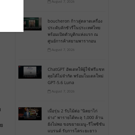
August 7, 2026
boucheron ก้าวสู่ตลาดเครื่อง
ประดับลักชัวรี่ในประเทศไทย
พร้อมเปิดตัวบูติกแห่งแรก ณ
ศูนย์การค้าสยามพารากอน
August 7, 2026
ChatGPT อัพเดทให้ผู้ใช้ฟรีแชท
คุยได้ไม่จำกัด พร้อมโมเดลใหม่
GPT-5.6 Luna
August 7, 2026
ม
เมื่อรุ่น 2 รับไม้ต่อ “นิตยาไก่
ย่าง” พารายได้ทะลุ 1,000 ล้าน
ยังไม่พอ ขอขยายเมนู–รีโพซิชัน
วย
แบรนด์ รับการโตระยะยาว