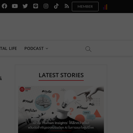
f
y
x
l
i
t
r
a
o
.
i
n
i
s
c
u
c
n
s
k
s
e
t
o
e
t
t
b
u
m
.
a
o
TAL LIFE
PODCAST
o
b
m
g
k
o
e
e
r
.
LATEST STORIES
น
k
.
a
c
.
c
m
o
c
o
.
m
o
m
c
m
o
m