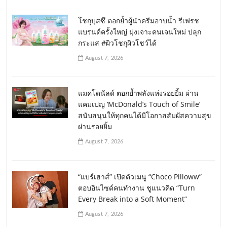
โชกุบุสซึ ตอกย้ำผู้นำครีมอาบน้ำ รีเฟรช
แบรนด์ครั้งใหญ่ มุ่งเจาะคนเจนใหม่ ปลุก
กระแส #ผิวโชกุผิวโชว์ได้
August 7, 2026
แมคโดนัลด์ ตอกย้ำพลังแห่งรอยยิ้ม ผ่าน
แคมเปญ ‘McDonald’s Touch of Smile’
สนับสนุนให้ทุกคนได้มีโอกาสสัมผัสความสุข
ผ่านรอยยิ้ม
August 7, 2026
“แบร์เฮาส์” เปิดตัวเมนู “Choco Pilloww”
ตอบอินไซด์คนทำงาน ชูแนวคิด “Turn
Every Break into a Soft Moment”
August 7, 2026