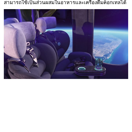
สามารถใช้เป็นส่วนผสมในอาหารและเครื่องดื่มค็อกเทลได้