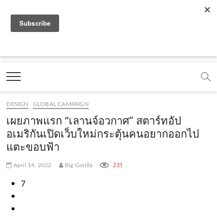
f
y
x
l
i
t
r
a
o
.
i
n
i
s
c
u
c
n
s
k
s
Marketing Oops!
e
t
o
e
t
t
DIGITAL | CREATIVE | ADVERTISING | CAMPAIGN |
STRATEGY
b
u
m
.
a
o
o
b
m
g
k
DESIGN
GLOBAL CAMPAIGN
o
e
e
r
.
เผยภาพแรก “เลานจ์อวกาศ” สตาร์ทอัป
k
.
a
c
อเมริกันเปิดเว็บใหม่กระตุ้นคนอยากออกไป
แตะขอบฟ้า
.
c
m
o
c
o
.
m
231
April 14, 2022
Big Gorilla
o
m
c
7
m
o
m