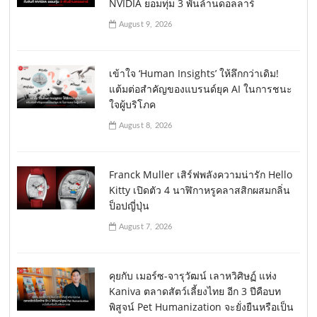
NVIDIA ยอมทุ่ม 3 พันล้านดอลลาร์
August 9, 2026
เข้าใจ ‘Human Insights’ ให้ลึกกว่าเดิม!
แต้มต่อสำคัญของแบรนด์ยุค AI ในการชนะ
ใจผู้บริโภค
August 8, 2026
Franck Muller เสิร์ฟพลังความน่ารัก Hello
Kitty เปิดตัว 4 นาฬิกาหรูคลาสสิกผสมกลิ่น
ป็อปญี่ปุ่น
August 7, 2026
คุยกับ เมอร์ซ-จารุวัฒน์ เลาหวิศิษฏ์ แห่ง
Kaniva ตลาดสัตว์เลี้ยงไทย อีก 3 ปีคือบท
พิสูจน์ Pet Humanization จะยั่งยืนหรือเป็น