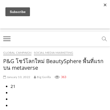
f
y
x
l
i
t
r
a
o
.
i
n
i
s
c
u
c
n
s
k
s
Marketing Oops!
e
t
o
e
t
t
DIGITAL | CREATIVE | ADVERTISING | CAMPAIGN |
STRATEGY
b
u
m
.
a
o
o
b
m
g
k
GLOBAL CAMPAIGN
SOCIAL MEDIA MARKETING
o
e
e
r
.
P&G โชว์โลกใหม่ BeautySphere พื้นที่แรก
k
.
a
c
บน metaverse
.
c
m
o
363
January 10, 2022
Big Gorilla
c
o
.
m
21
o
m
c
m
o
m