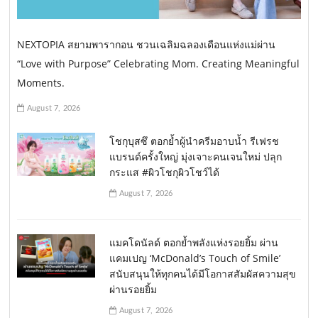
NEXTOPIA สยามพารากอน ชวนเฉลิมฉลองเดือนแห่งแม่ผ่าน
“Love with Purpose” Celebrating Mom. Creating Meaningful
Moments.
August 7, 2026
โชกุบุสซึ ตอกย้ำผู้นำครีมอาบน้ำ รีเฟรช
แบรนด์ครั้งใหญ่ มุ่งเจาะคนเจนใหม่ ปลุก
กระแส #ผิวโชกุผิวโชว์ได้
August 7, 2026
แมคโดนัลด์ ตอกย้ำพลังแห่งรอยยิ้ม ผ่าน
แคมเปญ ‘McDonald’s Touch of Smile’
สนับสนุนให้ทุกคนได้มีโอกาสสัมผัสความสุข
ผ่านรอยยิ้ม
August 7, 2026