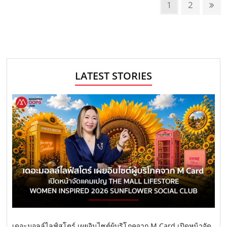
P
P
1
P
2
N
o
a
a
e
g
g
x
s
e
e
t
t
p
s
a
LATEST STORIES
n
g
e
a
v
i
g
a
t
i
o
เดอะมอลล์ไลฟ์สโตร์ เผยอินไซต์ผู้บริโภคจาก M Card เปิดหน้าจัด