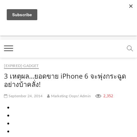
f
y
x
l
i
t
r
a
o
.
i
n
i
s
c
u
c
n
s
k
s
Marketing Oops!
e
t
o
e
t
t
DIGITAL | CREATIVE | ADVERTISING | CAMPAIGN |
STRATEGY
b
u
m
.
a
o
o
b
m
g
k
[EXPIRED]-GADGET
o
e
e
r
.
3 เหตุผล…ยอดขาย iPhone 6 จะพุ่งกระฉูด
k
.
a
c
อย่างบ้าคลั่ง!
.
c
m
o
2,352
September 24, 2014
Marketing Oops! Admin
c
o
.
m
o
m
c
m
o
m