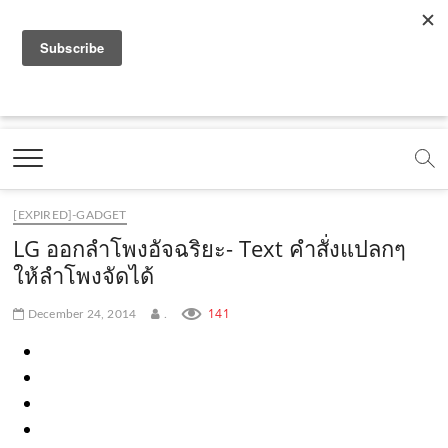
f
y
x
l
i
t
r
a
o
.
i
n
i
s
c
u
c
n
s
k
s
Marketing Oops!
e
t
o
e
t
t
DIGITAL | CREATIVE | ADVERTISING | CAMPAIGN |
STRATEGY
b
u
m
.
a
o
o
b
m
g
k
[EXPIRED]-GADGET
o
e
e
r
.
LG ออกลำโพงอัจฉริยะ- Text คำสั่งแปลกๆ
k
.
a
c
ให้ลำโพงจัดได้
.
c
m
o
141
December 24, 2014
.
c
o
.
m
o
m
c
m
o
m