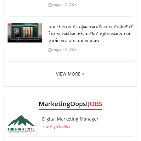
August 7, 2026
boucheron ก้าวสู่ตลาดเครื่องประดับลักชัวรี่
ในประเทศไทย พร้อมเปิดตัวบูติกแห่งแรก ณ
ศูนย์การค้าสยามพารากอน
August 7, 2026
VIEW MORE
MarketingOops!
JOBS
Digital Marketing Manager
The High Coffee