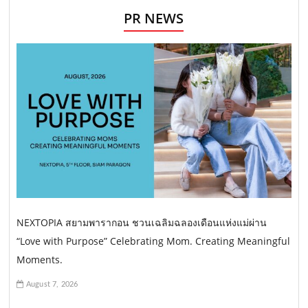
PR NEWS
NEXTOPIA สยามพารากอน ชวนเฉลิมฉลองเดือนแห่งแม่ผ่าน
“Love with Purpose” Celebrating Mom. Creating Meaningful
Moments.
August 7, 2026