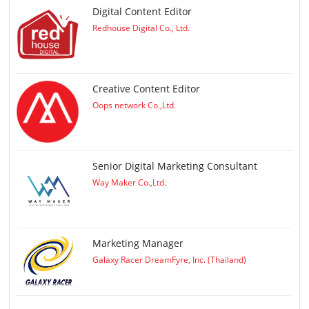
Digital Content Editor
Redhouse Digital Co., Ltd.
Creative Content Editor
Oops network Co.,Ltd.
Senior Digital Marketing Consultant
Way Maker Co.,Ltd.
Marketing Manager
Galaxy Racer DreamFyre, Inc. (Thailand)