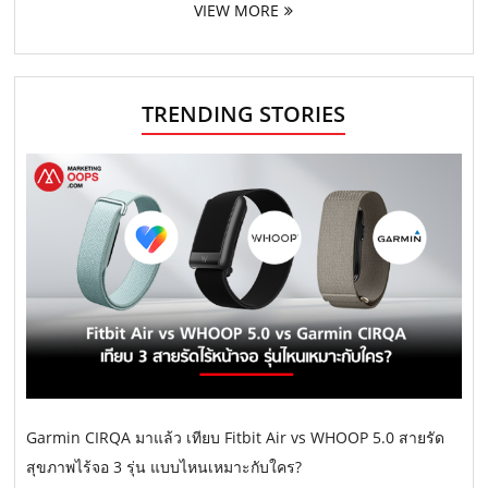
VIEW MORE
TRENDING STORIES
Garmin CIRQA มาแล้ว เทียบ Fitbit Air vs WHOOP 5.0 สายรัด
สุขภาพไร้จอ 3 รุ่น แบบไหนเหมาะกับใคร?