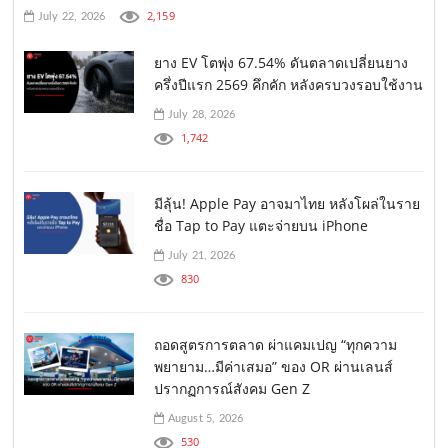
2,159
July 22, 2026
ยาง EV โตพุ่ง 67.54% ดันตลาดเปลี่ยนยาง
ครึ่งปีแรก 2569 คึกคัก หลังครบวงรอบใช้งาน
July 28, 2026
1,742
มีลุ้น! Apple Pay อาจมาไทย หลังโผล่ในราย
ชื่อ Tap to Pay แตะจ่ายบน iPhone
July 21, 2026
830
ถอดสูตรการตลาด ผ่าแคมเปญ “ทุกความ
พยายาม…มีค่าเสมอ” ของ OR ผ่านเลนส์
ปรากฏการณ์สังคม Gen Z
August 5, 2026
530