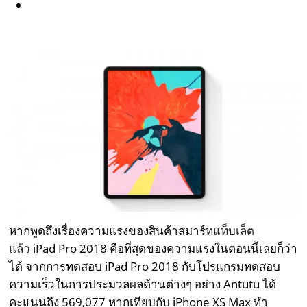
หากพูดถึงเรื่องความแรงของสินค้าสมาร์ท
แท็บเล็ต
แล้ว
iPad Pro 2018 คือที่สุดของความแรงในตอนนี้เลยก็ว่า
ได้ จากการทดสอบ iPad Pro 2018 กับโปรแกรมทดสอบ
ความเร็วในการประมวลผลด้านต่างๆ อย่าง Antutu ได้
คะแนนถึง 569,077 หากเทียบกับ iPhone XS Max ทำ