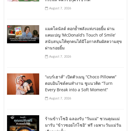
August 7, 2026
แมคโดนัลด์ ตอกย้ำพลังแห่งรอยยิ้ม ผ่าน
แคมเปญ ‘McDonald’s Touch of Smile’
สนับสนุนให้ทุกคนได้มีโอกาสสัมผัสความสุข
ผ่านรอยยิ้ม
August 7, 2026
“แบร์เฮาส์” เปิดตัวเมนู “Choco Pilloww”
ตอบอินไซด์คนทำงาน ชูแนวคิด “Turn
Every Break into a Soft Moment”
August 7, 2026
ร้านข้าวโซอิ ฉลองรับ “วันแม่” ชวนคุณแม่
มารับ “ข้าวซอยไก่โซอิ” ฟรี เฉพาะวันแม่วัน