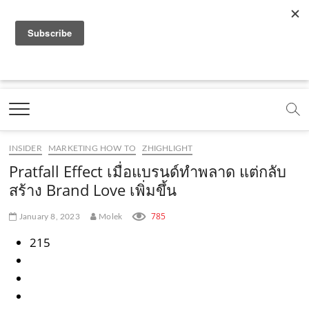
f
y
x
l
i
t
r
a
o
.
i
n
i
s
c
u
c
n
s
k
s
Marketing Oops!
e
t
o
e
t
t
DIGITAL | CREATIVE | ADVERTISING | CAMPAIGN |
STRATEGY
b
u
m
.
a
o
o
b
m
g
k
INSIDER
MARKETING HOW TO
ZHIGHLIGHT
o
e
e
r
.
Pratfall Effect เมื่อแบรนด์ทำพลาด แต่กลับ
k
.
a
c
สร้าง Brand Love เพิ่มขึ้น
.
c
m
o
785
January 8, 2023
Molek
c
o
.
m
215
o
m
c
m
o
m