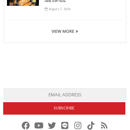
เดียวเท่านั้น
August 7, 2026
VIEW MORE
f
y
x
l
i
t
r