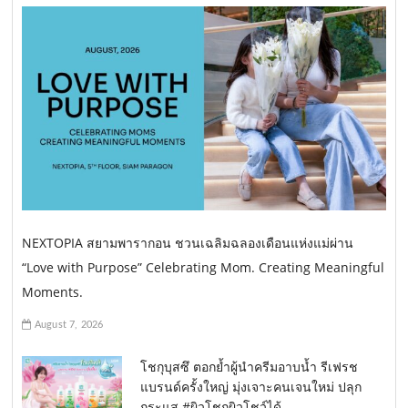
NEXTOPIA สยามพารากอน ชวนเฉลิมฉลองเดือนแห่งแม่ผ่าน
“Love with Purpose” Celebrating Mom. Creating Meaningful
Moments.
August 7, 2026
โชกุบุสซึ ตอกย้ำผู้นำครีมอาบน้ำ รีเฟรช
แบรนด์ครั้งใหญ่ มุ่งเจาะคนเจนใหม่ ปลุก
กระแส #ผิวโชกุผิวโชว์ได้