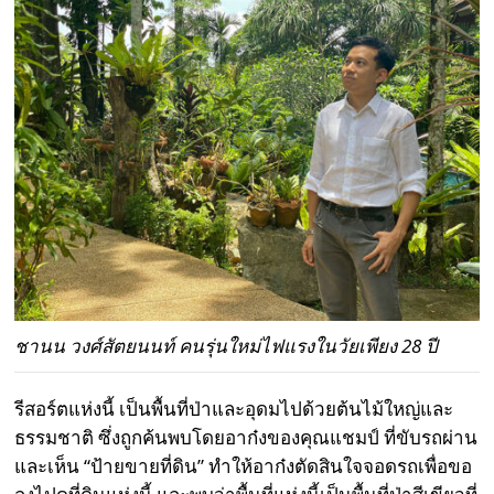
ชานน วงศ์สัตยนนท์ คนรุ่นใหม่ไฟแรงในวัยเพียง 28 ปี
รีสอร์ตแห่งนี้ เป็นพื้นที่ป่าและอุดมไปด้วยต้นไม้ใหญ่และ
ธรรมชาติ ซึ่งถูกค้นพบโดยอาก๋งของคุณแชมป์ ที่ขับรถผ่าน
และเห็น “ป้ายขายที่ดิน” ทำให้อาก๋งตัดสินใจจอดรถเพื่อขอ