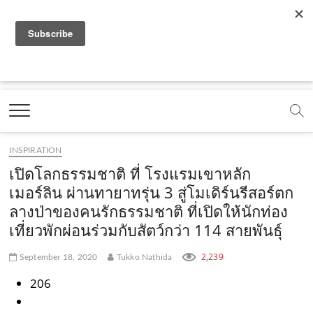
f
y
x
l
i
t
r
a
o
.
i
n
i
s
c
u
c
n
s
k
s
Marketing Oops!
e
t
o
e
t
t
DIGITAL | CREATIVE | ADVERTISING | CAMPAIGN |
STRATEGY
b
u
m
.
a
o
o
b
m
g
k
INSPIRATION
o
e
e
r
.
เปิดโลกธรรมชาติ ที่ โรงแรมเขาหลัก
k
.
a
c
เมอร์ลิน ผ่านทายาทรุ่น 3 สู่โมเดิร์นรีสอร์ตก
ลางป่าของคนรักธรรมชาติ ที่เปิดให้นักท่อง
.
c
m
o
เที่ยวพักผ่อนร่วมกับสัตว์กว่า 114 สายพันธุ์
c
o
.
m
o
m
c
2,239
September 18, 2020
Tukko Nathida
m
o
206
m