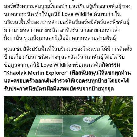
สอร์ตถึงความสมบูรณ์ของป่า และเรียนรู้เรื่องสายพันธุ์ของ
นกหลากชนิด ทำให้มูลนิธิ Love Wildlife ค้นพบว่า ใน
บริเวณพื้นที่ของเขาหลักเมอร์ลินรีสอร์ทมีสัตว์และพืชพันธุ์
มากมายหลากหลายชนิด อาทิเช่น นางอาย นกหกเล็ก
กิ้งก่าบิน รวมถึงนกและผีเสื้ออีกหลากหลายสายพันธุ์
คุณแชมป์จึงปรับพื้นที่ในบริเวณของโรงแรม ให้มีการติดตั้ง
ป้ายเกี่ยวกับนกชนิดต่างๆ และสัตว์นานาพันธุ์โดยได้รับ
ข้อมูลจากมูลนิธิ Love Wildlife พร้อมแนวคิด
กิจกรรม
“Khaolak Merlin Explorer” เพื่อสนับสนุนให้แขกทุกท่าน
และครอบครัวออกเดินสำรวจให้เจอครบทุกป้าย โดยจะได้
รับประกาศนียบัตรเมื่อมีแสตมป์ครบจากป้ายทุกจุด