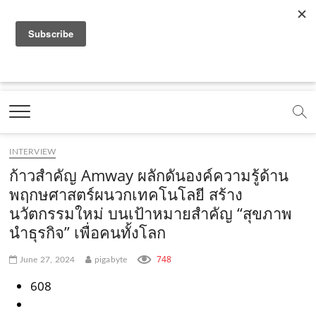
f
y
x
l
i
t
r
a
o
.
i
n
i
s
c
u
c
n
s
k
s
Marketing Oops!
e
t
o
e
t
t
DIGITAL | CREATIVE | ADVERTISING | CAMPAIGN |
STRATEGY
b
u
m
.
a
o
o
b
m
g
k
INTERVIEW
o
e
e
r
.
ก้าวสำคัญ Amway ผลักดันองค์ความรู้ด้าน
k
.
a
c
พฤกษศาสตร์ผนวกเทคโนโลยี สร้าง
นวัตกรรมใหม่ บนเป้าหมายสำคัญ “สุขภาพ
.
c
m
o
นำธุรกิจ” เพื่อคนทั้งโลก
c
o
.
m
o
m
c
748
June 27, 2024
pigabyte
m
o
608
m