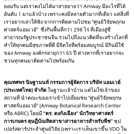
ยอมรับ แต่เราคงไม่ได้มาสาธยายว่า Amway มีอะไรที่ได้
อันดับ 1 มาแล้วบ้าง เพราะคงมีหลายตัวมากทีเดียว แต่สิ่งที่
เราอยากเล่าให้ฟัง จากการติดตามไปชม “ศูนย์วิจัยพฤกษ
ศาสตร์แอมเวย์” ซึ่งกินพื้นที่กว่า 298 ไร่ ที่เมืองอู๋ซี
สาธารณรัฐประชาชนจีน รวมไปถึงแนวคิดที่จะสร้างโลกที่
ทำให้ทุกคนมีสุขภาพที่ดี มีจิตใจที่พร้อมสมบูรณ์ มีกินมีใช้
ของ Amway องค์กรอายุกว่า 65 ปี ต่างหากที่เราอยากจะ
ชวนทุกคนมาติดตามไปพร้อมกัน
คุณทศพร นิษฐานนท์ กรรมการผู้จัดการ บริษัท แอมเวย์
(ประเทศไทย) จำกัด
ในฐานะเจ้าบ้าน แต่ไม่ใช่เจ้าของ
สถานที่ นำคณะของเราเข้าไปเยี่ยมชม “ศูนย์วิจัยพฤกษ
ศาสตร์แอมเวย์” (Amway Botanical Research Center
หรือ ABRC) โดยมี
“ดร. ตงกังเฉียง” นักวิทยาศาสตร์
การเกษตร ดุษฎีบัณทิตสาขาสารอาหารสำหรับพืช”
ซุป
เปอร์สตาร์ประจำศูนย์วิจัย (เพราะเราเห็นเขาขึ้น VDO ใน