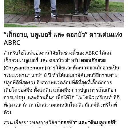
“เก็กฮวย
,
บลูเบอรี่ และ ดอกบัว” ดาวเด่นแห่ง
ABRC
สำหรับไฮไลท์ของงานวิจัยในช่วงนี้ของ ABRC ได้แก่
เก็กฮวย, บลูเบอรี่ และ ดอกบัว สำหรับ
ดอกเก๊กฮวย
(
Chrysanthemum)
การวิจัยและพัฒนาดอกเก๊กฮวยเป็น
ระยะเวลานานกว่า 8 ปี ทำให้แอมเวย์ค้นพบวิธีการเพาะ
ปลูกที่ดีที่สุดรวมถึงสภาพแวดล้อมที่ดีที่สุดที่เอื้อต่อการ
เติบโตของพืช ตั้งแต่ดิน เมล็ดพืช การปลูก การเก็บเกี่ยว
การแปรรูป และด้านอื่นๆ เพื่อให้ได้ ‘ไฟโตนิวเทรียนท์’ ที่ดี
ที่สุด และนำมาเป็นส่วนผสมหลักในผลิตภัณฑ์นิวทริไลท์
ด้วย
ส่วน เรื่องราวของการวิจัย
“ดอกบัว” และ “ต้นบลูเบอร์รี่”