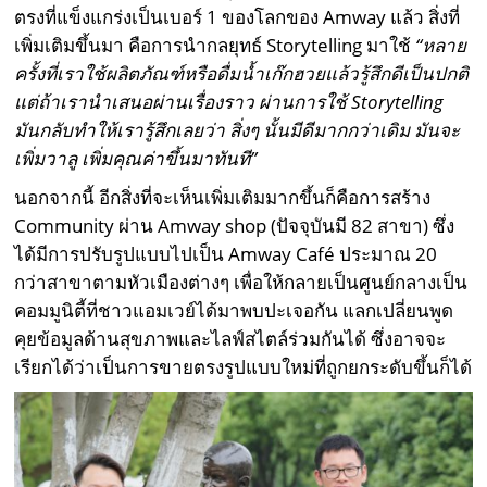
ตรงที่แข็งแกร่งเป็นเบอร์ 1 ของโลกของ Amway แล้ว สิ่งที่
เพิ่มเติมขึ้นมา คือการนำกลยุทธ์ Storytelling มาใช้
“หลาย
ครั้งที่เราใช้ผลิตภัณฑ์หรือดื่มน้ำเก๊กฮวยแล้วรู้สึกดีเป็นปกติ
แต่ถ้าเรานำเสนอผ่านเรื่องราว ผ่านการใช้
Storytelling
มันกลับทำให้เรารู้สึกเลยว่า สิ่งๆ นั้นมีดีมากกว่าเดิม มันจะ
เพิ่มวาลู เพิ่มคุณค่าขึ้นมาทันที”
นอกจากนี้ อีกสิ่งที่จะเห็นเพิ่มเติมมากขึ้นก็คือการสร้าง
Community ผ่าน Amway shop (ปัจจุบันมี 82 สาขา) ซึ่ง
ได้มีการปรับรูปแบบไปเป็น Amway Café ประมาณ 20
กว่าสาขาตามหัวเมืองต่างๆ เพื่อให้กลายเป็นศูนย์กลางเป็น
คอมมูนิตี้ที่ชาวแอมเวย์ได้มาพบปะเจอกัน แลกเปลี่ยนพูด
คุยข้อมูลด้านสุขภาพและไลฟ์สไตล์ร่วมกันได้ ซึ่งอาจจะ
เรียกได้ว่าเป็นการขายตรงรูปแบบใหม่ที่ถูกยกระดับขึ้นก็ได้