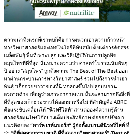
ความน่าทึ่งแรกที่เราพบก็คือ การผนวกเอาความก้าวหน้า
ทางวิทยาศาสตร์และเทคโนโลยีที่ทันสมัย ตั้งแต่การคัดสรร
เมล็ดพันธุ์ พื้นที่เพาะปลูก และวิธีปฏิบัติในการปลูกพืช
สมุนไพรที่ดีที่สุด นั่นหมายความว่า ศาสตร์โบราณนับพันๆ
ปี อย่าง “สมุนไพร” ถูกดึงความ The Best of The Best ออก
มาผ่านกระบวนการทางวิทยาศาสตร์ รวมไปถึงการนำเอา
พันธุ์ “เก็กฮวยขาว” ของที่นี่ ทดลองขึ้นไปปลูกบนยาน
อวกาศด้วย เพื่อดูว่าสภาพอากาศแบบนั้นจะสามารถดึงสิ่งที่
ดีที่สุดของเก็กฮวยขาวได้ออกมาหรือไม่ ที่สำคัญคือ ABRC
คือแรงขับเคลื่อนให้
“นิวทริไลท์”
สานต่อองค์ความรู้ด้าน
ศาสตร์สมุนไพรได้อย่างเต็มประสิทธิภาพ ต่อยอดปรัชญา
แนวคิดของ
“คาร์ล เรห์นบอร์ก” ผู้ก่อตั้งแบรนด์นิวทริไลท์
ที่
ว่า
“ดีที่สุดจากธรรมชาติ ดีที่สุดจากวิทยาศาสตร์” (
Best of