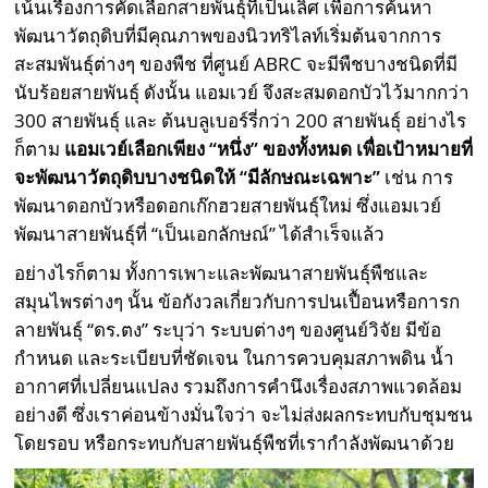
เน้นเรื่องการคัดเลือกสายพันธุ์ที่เป็นเลิศ เพื่อการค้นหา
พัฒนาวัตถุดิบที่มีคุณภาพของนิวทริไลท์เริ่มต้นจากการ
สะสมพันธุ์ต่างๆ ของพืช ที่ศูนย์ ABRC จะมีพืชบางชนิดที่มี
นับร้อยสายพันธุ์ ดังนั้น แอมเวย์ จึงสะสมดอกบัวไว้มากกว่า
300 สายพันธุ์ และ ต้นบลูเบอร์รี่กว่า 200 สายพันธุ์ อย่างไร
ก็ตาม
แอมเวย์เลือกเพียง “หนึ่ง” ของทั้งหมด เพื่อเป้าหมายที่
จะพัฒนาวัตถุดิบบางชนิดให้ “มีลักษณะเฉพาะ”
เช่น การ
พัฒนาดอกบัวหรือดอกเก๊กฮวยสายพันธุ์ใหม่ ซึ่งแอมเวย์
พัฒนาสายพันธุ์ที่ “เป็นเอกลักษณ์” ได้สำเร็จแล้ว
อย่างไรก็ตาม ทั้งการเพาะและพัฒนาสายพันธุ์พืชและ
สมุนไพรต่างๆ นั้น ข้อกังวลเกี่ยวกับการปนเปื้อนหรือการก
ลายพันธุ์ “ดร.ตง” ระบุว่า ระบบต่างๆ ของศูนย์วิจัย มีข้อ
กำหนด และระเบียบที่ชัดเจน ในการควบคุมสภาพดิน น้ำ
อากาศที่เปลี่ยนแปลง รวมถึงการคำนึงเรื่องสภาพแวดล้อม
อย่างดี ซึ่งเราค่อนข้างมั่นใจว่า จะไม่ส่งผลกระทบกับชุมชน
โดยรอบ หรือกระทบกับสายพันธุ์พืชที่เรากำลังพัฒนาด้วย