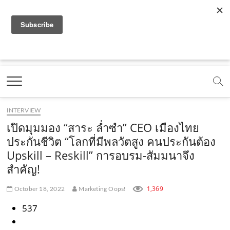
f
y
x
l
i
t
r
a
o
.
i
n
i
s
c
u
c
n
s
k
s
Marketing Oops!
e
t
o
e
t
t
DIGITAL | CREATIVE | ADVERTISING | CAMPAIGN |
STRATEGY
b
u
m
.
a
o
o
b
m
g
k
INTERVIEW
o
e
e
r
.
เปิดมุมมอง “สาระ ล่ำซำ” CEO เมืองไทย
k
.
a
c
ประกันชีวิต “โลกที่มีพลวัตสูง คนประกันต้อง
Upskill – Reskill” การอบรม-สัมมนาจึง
.
c
m
o
สำคัญ!
c
o
.
m
o
m
c
1,369
October 18, 2022
Marketing Oops!
m
o
537
m