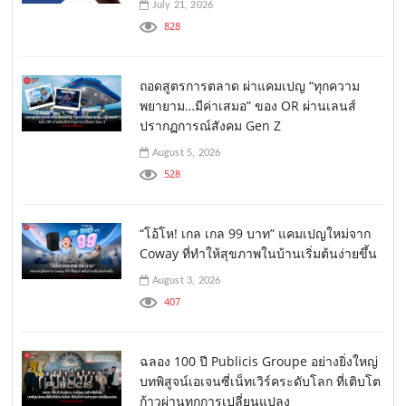
July 21, 2026
828
ถอดสูตรการตลาด ผ่าแคมเปญ “ทุกความ
พยายาม…มีค่าเสมอ” ของ OR ผ่านเลนส์
ปรากฏการณ์สังคม Gen Z
August 5, 2026
528
“โอ้โห! เกล เกล 99 บาท” แคมเปญใหม่จาก
Coway ที่ทำให้สุขภาพในบ้านเริ่มต้นง่ายขึ้น
August 3, 2026
407
ฉลอง 100 ปี Publicis Groupe อย่างยิ่งใหญ่
บทพิสูจน์เอเจนซี่เน็ทเวิร์คระดับโลก ที่เติบโต
ก้าวผ่านทุกการเปลี่ยนแปลง