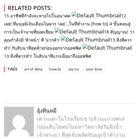
RELATED POSTS:
15 อาชีพที่กำลังจะหายไปในอนาคต
12
เผย! ที่มนุษย์เงินเดือนไม่ควร ‘เผย’…ในที่ทำงาน
[how to] 4 ขั้นตอนสู่
การเป็นเจ้านายที่ยอดเยี่ยม
18 สัญญาณ! ว่า
คุณกำลังมี ‘หัวหน้า’ ที่ ‘น่ากลัว’
13 สิ่งที่ควร
ทำ! กับสิบนาทีสุดท้ายก่อนออกจากออฟฟิศ
13 สิ่งที่ควรทำ! ในสิบนาทีแรกเมื่อมาถึงออฟฟิศ
TAGS
art of deny
how to
say no
your boss
อุ้งทีนหมี
เตาะแตะในโรงเรียนชายล้วนแถวยศเส
ก่อนเติบโตต่อในมหาวิทยาลัยริมฝั่งน้ำ
เจ้าพระยา ที่สุดจับพลัดจับผลูเข้าทำงาน