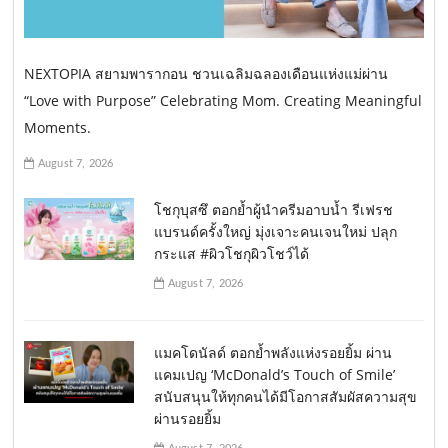
NEXTOPIA สยามพารากอน ชวนเฉลิมฉลองเดือนแห่งแม่ผ่าน
“Love with Purpose” Celebrating Mom. Creating Meaningful
Moments.
August 7, 2026
โชกุบุสซึ ตอกย้ำผู้นำครีมอาบน้ำ รีเฟรช
แบรนด์ครั้งใหญ่ มุ่งเจาะคนเจนใหม่ ปลุก
กระแส #ผิวโชกุผิวโชว์ได้
August 7, 2026
แมคโดนัลด์ ตอกย้ำพลังแห่งรอยยิ้ม ผ่าน
แคมเปญ ‘McDonald’s Touch of Smile’
สนับสนุนให้ทุกคนได้มีโอกาสสัมผัสความสุข
ผ่านรอยยิ้ม