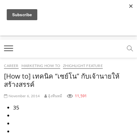
f
y
x
l
i
t
r
a
o
.
i
n
i
s
c
u
c
n
s
k
s
Marketing Oops!
e
t
o
e
t
t
DIGITAL | CREATIVE | ADVERTISING | CAMPAIGN |
STRATEGY
b
u
m
.
a
o
o
b
m
g
k
CAREER
MARKETING HOW TO
ZHIGHLIGHT FEATURE
o
e
e
r
.
[How to] เทคนิค “เซย์โน” กับเจ้านายให้
k
.
a
c
สร้างสรรค์
.
c
m
o
11,591
November 6, 2014
อุ้งทีนหมี
c
o
.
m
35
o
m
c
m
o
m