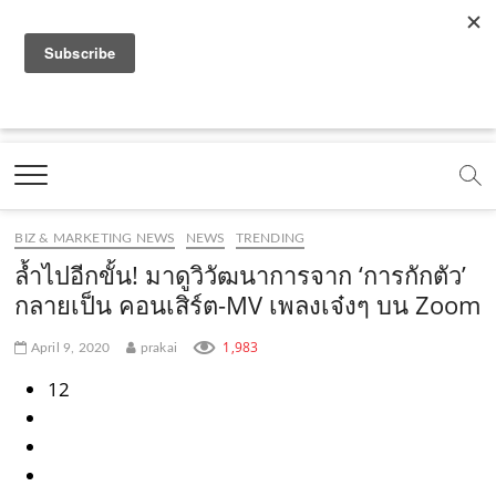
f
y
x
l
i
t
r
a
o
.
i
n
i
s
c
u
c
n
s
k
s
Marketing Oops!
e
t
o
e
t
t
DIGITAL | CREATIVE | ADVERTISING | CAMPAIGN |
STRATEGY
b
u
m
.
a
o
o
b
m
g
k
BIZ & MARKETING NEWS
NEWS
TRENDING
o
e
e
r
.
ล้ำไปอีกขั้น! มาดูวิวัฒนาการจาก ‘การกักตัว’
k
.
a
c
กลายเป็น คอนเสิร์ต-MV เพลงเจ๋งๆ บน Zoom
.
c
m
o
1,983
April 9, 2020
prakai
c
o
.
m
12
o
m
c
m
o
m