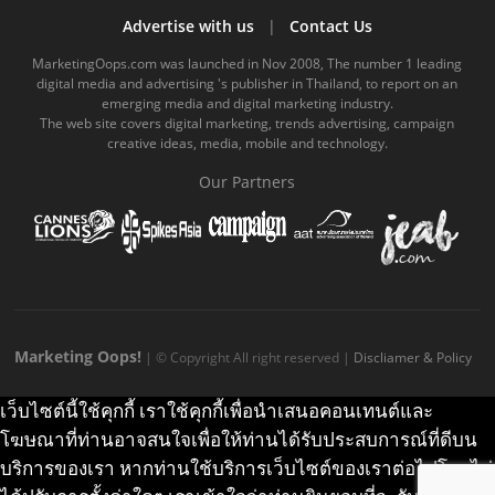
b
u
m
.
a
o
Advertise with us
|
Contact Us
o
b
m
g
k
MarketingOops.com was launched in Nov 2008, The number 1 leading
digital media and advertising 's publisher in Thailand, to report on an
o
e
e
r
.
emerging media and digital marketing industry.
The web site covers digital marketing, trends advertising, campaign
k
.
a
c
creative ideas, media, mobile and technology.
.
c
m
o
Our Partners
c
o
.
m
o
m
c
m
o
m
Marketing Oops!
| © Copyright All right reserved |
Discliamer & Policy
เว็บไซต์นี้ใช้คุกกี้ เราใช้คุกกี้เพื่อนำเสนอคอนเทนต์และ
โฆษณาที่ท่านอาจสนใจเพื่อให้ท่านได้รับประสบการณ์ที่ดีบน
บริการของเรา หากท่านใช้บริการเว็บไซต์ของเราต่อไปโดยไม่