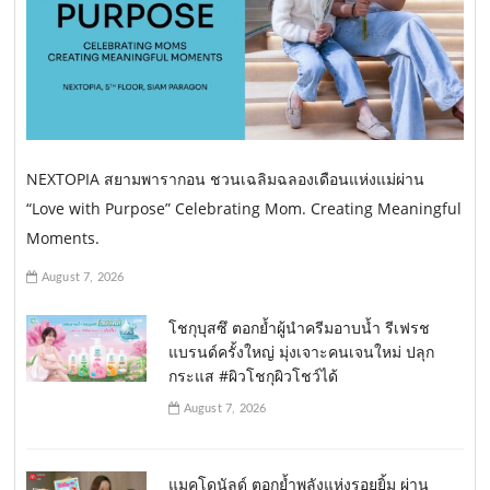
NEXTOPIA สยามพารากอน ชวนเฉลิมฉลองเดือนแห่งแม่ผ่าน
“Love with Purpose” Celebrating Mom. Creating Meaningful
Moments.
August 7, 2026
โชกุบุสซึ ตอกย้ำผู้นำครีมอาบน้ำ รีเฟรช
แบรนด์ครั้งใหญ่ มุ่งเจาะคนเจนใหม่ ปลุก
กระแส #ผิวโชกุผิวโชว์ได้
August 7, 2026
แมคโดนัลด์ ตอกย้ำพลังแห่งรอยยิ้ม ผ่าน