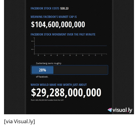
[via
Visual.ly
]