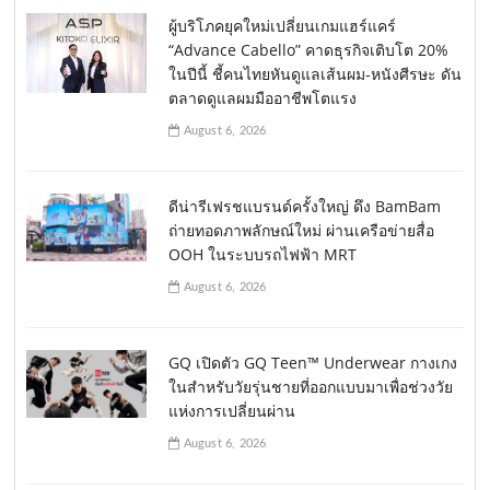
ผู้บริโภคยุคใหม่เปลี่ยนเกมแฮร์แคร์
“Advance Cabello” คาดธุรกิจเติบโต 20%
ในปีนี้ ชี้คนไทยหันดูแลเส้นผม-หนังศีรษะ ดัน
ตลาดดูแลผมมืออาชีพโตแรง
August 6, 2026
ดีน่ารีเฟรชแบรนด์ครั้งใหญ่ ดึง BamBam
ถ่ายทอดภาพลักษณ์ใหม่ ผ่านเครือข่ายสื่อ
OOH ในระบบรถไฟฟ้า MRT
August 6, 2026
GQ เปิดตัว GQ Teen™ Underwear กางเกง
ในสำหรับวัยรุ่นชายที่ออกแบบมาเพื่อช่วงวัย
แห่งการเปลี่ยนผ่าน
August 6, 2026