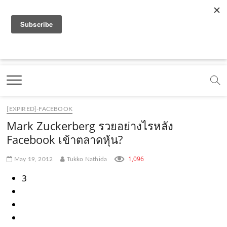
f
y
x
l
i
t
r
a
o
.
i
n
i
s
c
u
c
n
s
k
s
Marketing Oops!
e
t
o
e
t
t
DIGITAL | CREATIVE | ADVERTISING | CAMPAIGN |
STRATEGY
b
u
m
.
a
o
o
b
m
g
k
[EXPIRED]-FACEBOOK
o
e
e
r
.
Mark Zuckerberg รวยอย่างไรหลัง
k
.
a
c
Facebook เข้าตลาดหุ้น?
.
c
m
o
1,096
May 19, 2012
Tukko Nathida
c
o
.
m
3
o
m
c
m
o
m