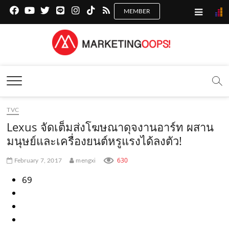
f
y
x
l
i
t
r
a
o
.
i
n
i
s
c
u
c
n
s
k
s
Marketing Oops!
e
t
o
e
t
t
DIGITAL | CREATIVE | ADVERTISING | CAMPAIGN |
STRATEGY
b
u
m
.
a
o
o
b
m
g
k
TVC
o
e
e
r
.
Lexus จัดเต็มส่งโฆษณาดุจงานอาร์ท ผสาน
k
.
a
c
มนุษย์และเครื่องยนต์หรูแรงได้ลงตัว!
.
c
m
o
630
February 7, 2017
mengxi
c
o
.
m
69
o
m
c
m
o
m