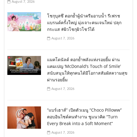
August 7, 2026
โชกุบุสซึ ตอกย้ำผู้นำครีมอาบน้ำ รีเฟรช
แบรนด์ครั้งใหญ่ มุ่งเจาะคนเจนใหม่ ปลุก
กระแส #ผิวโชกุผิวโชว์ได้
August 7, 2026
แมคโดนัลด์ ตอกย้ำพลังแห่งรอยยิ้ม ผ่าน
แคมเปญ ‘McDonald’s Touch of Smile’
สนับสนุนให้ทุกคนได้มีโอกาสสัมผัสความสุข
ผ่านรอยยิ้ม
August 7, 2026
“แบร์เฮาส์” เปิดตัวเมนู “Choco Pilloww”
ตอบอินไซด์คนทำงาน ชูแนวคิด “Turn
Every Break into a Soft Moment”
August 7, 2026