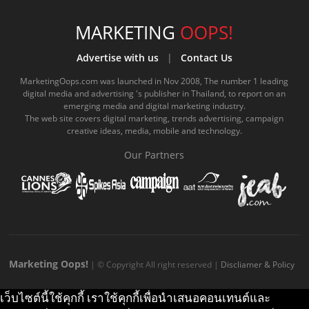
c
u
c
n
s
k
s
o
e
t
e
t
t
MARKETING
OOPS!
m
b
u
.
a
o
Advertise with us
|
Contact Us
o
b
m
g
k
MarketingOops.com was launched in Nov 2008, The number 1 leading
digital media and advertising 's publisher in Thailand, to report on an
o
e
e
r
.
emerging media and digital marketing industry.
The web site covers digital marketing, trends advertising, campaign
k
.
a
c
creative ideas, media, mobile and technology.
.
c
m
o
Our Partners
c
o
.
m
o
m
c
m
o
m
Marketing Oops!
| © Copyright All right reserved |
Discliamer & Policy
เว็บไซต์นี้ใช้คุกกี้ เราใช้คุกกี้เพื่อนำเสนอคอนเทนต์และ