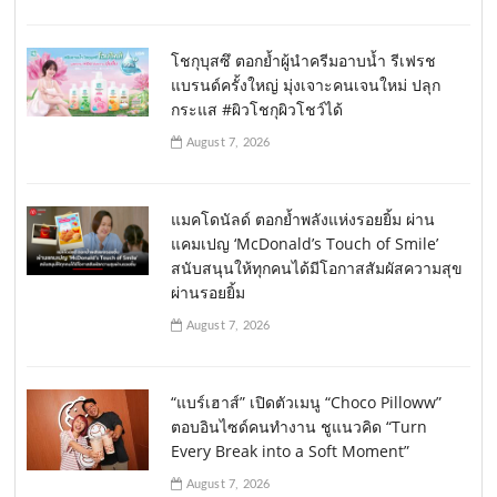
โชกุบุสซึ ตอกย้ำผู้นำครีมอาบน้ำ รีเฟรช
แบรนด์ครั้งใหญ่ มุ่งเจาะคนเจนใหม่ ปลุก
กระแส #ผิวโชกุผิวโชว์ได้
August 7, 2026
แมคโดนัลด์ ตอกย้ำพลังแห่งรอยยิ้ม ผ่าน
แคมเปญ ‘McDonald’s Touch of Smile’
สนับสนุนให้ทุกคนได้มีโอกาสสัมผัสความสุข
ผ่านรอยยิ้ม
August 7, 2026
“แบร์เฮาส์” เปิดตัวเมนู “Choco Pilloww”
ตอบอินไซด์คนทำงาน ชูแนวคิด “Turn
Every Break into a Soft Moment”
August 7, 2026