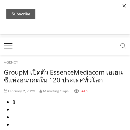
f
y
l
i
t
r
x
.
a
o
i
n
i
s
c
o
c
u
n
s
k
s
m
Marketing Oops!
e
t
e
t
t
DIGITAL | CREATIVE | ADVERTISING | CAMPAIGN |
STRATEGY
b
u
.
a
o
o
b
m
g
k
AGENCY
o
e
e
r
.
GroupM เปิดตัว EssenceMediacom เอเยน
k
.
a
c
ซีแห่งอนาคตใน 120 ประเทศทั่วโลก
.
c
m
o
415
February 2, 2023
Marketing Oops!
c
o
.
m
8
o
m
c
m
o
m