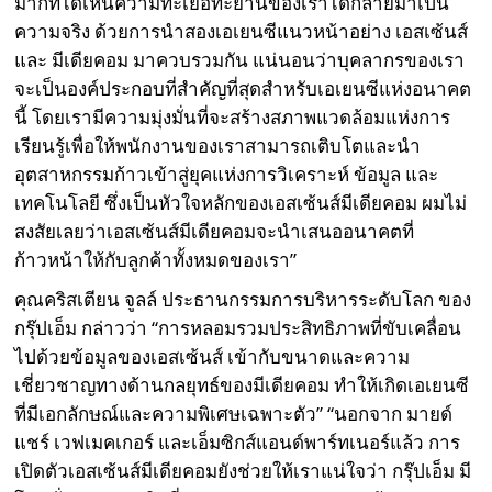
มากที่ได้เห็นความทะเยอทะยานของเราได้กลายมาเป็น
ความจริง ด้วยการนำสองเอเยนซีแนวหน้าอย่าง เอสเซ้นส์
และ มีเดียคอม มาควบรวมกัน แน่นอนว่าบุคลากรของเรา
จะเป็นองค์ประกอบที่สำคัญที่สุดสำหรับเอเยนซีแห่งอนาคต
นี้ โดยเรามีความมุ่งมั่นที่จะสร้างสภาพแวดล้อมแห่งการ
เรียนรู้เพื่อให้พนักงานของเราสามารถเติบโตและนำ
อุตสาหกรรมก้าวเข้าสู่ยุคแห่งการวิเคราะห์ ข้อมูล และ
เทคโนโลยี ซึ่งเป็นหัวใจหลักของเอสเซ้นส์มีเดียคอม ผมไม่
สงสัยเลยว่าเอสเซ้นส์มีเดียคอมจะนำเสนออนาคตที่
ก้าวหน้าให้กับลูกค้าทั้งหมดของเรา”
คุณคริสเตียน จูลล์ ประธานกรรมการบริหารระดับโลก ของ
กรุ๊ปเอ็ม กล่าวว่า “การหลอมรวมประสิทธิภาพที่ขับเคลื่อน
ไปด้วยข้อมูลของเอสเซ้นส์ เข้ากับขนาดและความ
เชี่ยวชาญทางด้านกลยุทธ์ของมีเดียคอม ทำให้เกิดเอเยนซี
ที่มีเอกลักษณ์และความพิเศษเฉพาะตัว” “นอกจาก มายด์
แชร์ เวฟเมคเกอร์ และเอ็มซิกส์แอนด์พาร์ทเนอร์แล้ว การ
เปิดตัวเอสเซ้นส์มีเดียคอมยังช่วยให้เราแน่ใจว่า กรุ๊ปเอ็ม มี