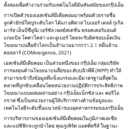
ทั้งสองเพื่อทำงานร่วมกับเทคโนโลยีอันทันสมัยของกรุ๊ปเอ็ม
การเปิดตัวของเอสเซ้นส์มีเดียคอมมาพร้อมด้วยรายชื่อ
ลูกค้ายักษ์ใหญ่ระดับโลก ได้แก่ อดิดาส ไบเออร์ เดลล์ กูเกิล
มาร์ส เอ็นบีซียูนิเวอร์ซัล เพลย์สเตชั่น พรอคเตอร์แอนด์
แกมเบิล โคคาโคล่า และอูเบอร์ โดยจะรับผิดชอบเม็ดเงิน
โฆษณาบนสื่อทั่วโลกเป็นจำนวนมากกว่า 2.1 หมื่นล้าน
ดอลลาร์ (COMvergence, 2021)
เอสเซ้นส์มีเดียคอม เป็นส่วนหนึ่งของ กรุ๊ปเอ็ม กลุ่มบริษัท
การลงทุนด้านโฆษณาบนสื่อของ ดับบลิวพีพี (WPP) ทำให้
สามารถเข้าถึงข้อมูลที่แข็งแกร่งและมีมาตรฐานที่สุดใน
ตลาดที่ถูกขับเคลื่อนโดยหน่วยงานปฎิบัติการประสิทธิภาพ
โฆษณาแบบผสมผสานอย่าง กรุ๊ปเอ็มเน็กซัส และ คอริโอ
กราฟ ซึ่งเป็นหน่วยงานผู้ให้บริการทางด้านข้อมูลและ
เทคโนโลยีระดับชั้นแนวหน้าของอุตสาหกรรมของกรุ๊ปเอ็ม
การบริหารงานของเอสเซ้นส์มีเดียคอมในภูมิภาคเอเชีย
และแปซิฟิกจะถูกนำโดย คุณรูเพิร์ต แมคพีทรีส์ ในฐานะ