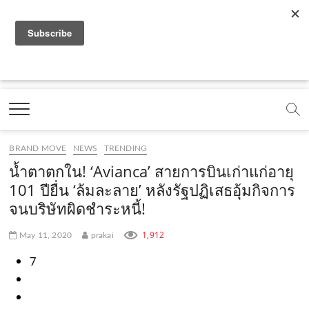
f
y
x
l
i
t
r
a
o
.
i
n
i
s
c
u
c
n
s
k
s
Marketing Oops!
e
t
o
e
t
t
DIGITAL | CREATIVE | ADVERTISING | CAMPAIGN |
STRATEGY
b
u
m
.
a
o
o
b
m
g
k
BRAND MOVE
NEWS
TRENDING
o
e
e
r
.
น้ำตาตกใน! ‘Avianca’ สายการบินเก่าแก่อายุ
k
.
a
c
101 ปียื่น ‘ล้มละลาย’ หลังรัฐปฏิเสธอุ้มกิจการ
จนบริษัทผิดชำระหนี้!
.
c
m
o
c
o
.
m
1,912
May 11, 2020
prakai
o
m
c
7
m
o
m