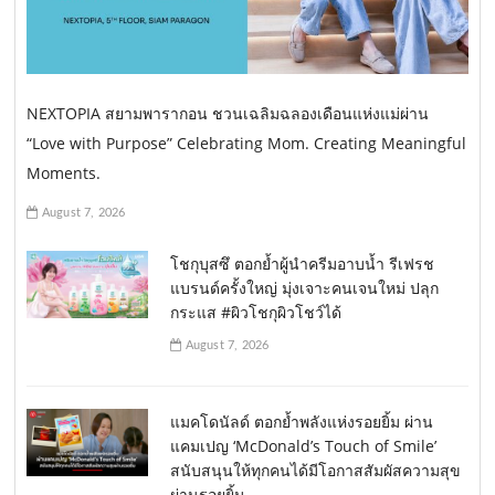
NEXTOPIA สยามพารากอน ชวนเฉลิมฉลองเดือนแห่งแม่ผ่าน
“Love with Purpose” Celebrating Mom. Creating Meaningful
Moments.
August 7, 2026
โชกุบุสซึ ตอกย้ำผู้นำครีมอาบน้ำ รีเฟรช
แบรนด์ครั้งใหญ่ มุ่งเจาะคนเจนใหม่ ปลุก
กระแส #ผิวโชกุผิวโชว์ได้
August 7, 2026
แมคโดนัลด์ ตอกย้ำพลังแห่งรอยยิ้ม ผ่าน
แคมเปญ ‘McDonald’s Touch of Smile’
สนับสนุนให้ทุกคนได้มีโอกาสสัมผัสความสุข
ผ่านรอยยิ้ม