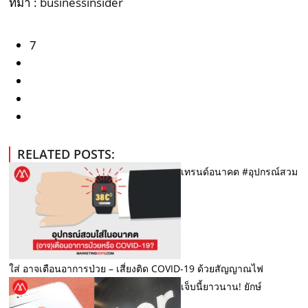
ที่มา :
businessinsider
7
RELATED POSTS:
เทรนด์อนาคต #อุปกรณ์สวม
ใส่ อาจเตือนอาการป่วย – เสี่ยงติด COVID-19 ด้วยสัญญาณไฟ
เจ็บนี้ยาวนาน! ยักษ์