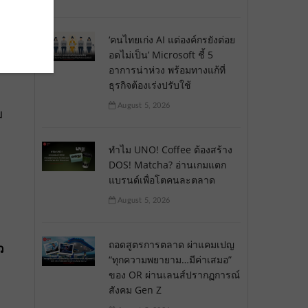
‘คนไทยเก่ง AI แต่องค์กรยังต่อย
อดไม่เป็น’ Microsoft ชี้ 5
อาการน่าห่วง พร้อมทางแก้ที่
ธุรกิจต้องเร่งปรับใช้
August 5, 2026
ม
ทำไม UNO! Coffee ต้องสร้าง
DOS! Matcha? อ่านเกมแตก
แบรนด์เพื่อโตคนละตลาด
August 5, 2026
ถอดสูตรการตลาด ผ่าแคมเปญ
ว
“ทุกความพยายาม…มีค่าเสมอ”
ของ OR ผ่านเลนส์ปรากฏการณ์
สังคม Gen Z