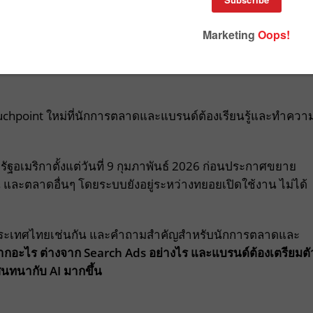
และ OpenAI เพิ่งตอกย้ำทิศทางนี้ที่งานโฆษณาระดับโลกอย่าง
vity 2026 ประเทศฝรั่งเศส โดยในปีนี้ OpenAI เข้าร่วม
ตของโฆษณา เมื่อ AI กำลังเปลี่ยนวิธีที่ผู้บริโภคค้นหาข้อมูล
uchpoint ใหม่ที่นักการตลาดและแบรนด์ต้องเรียนรู้และทำควา
อเมริกาตั้งแต่วันที่ 9 กุมภาพันธ์ 2026 ก่อนประกาศขยาย
่น และตลาดอื่นๆ โดยระบบยังอยู่ระหว่างทยอยเปิดใช้งาน ไม่ได้
ในประเทศไทยเช่นกัน และคำถามสำคัญสำหรับนักการตลาดและ
อะไร ต่างจาก Search Ads อย่างไร และแบรนด์ต้องเตรียมตั
นทนากับ AI มากขึ้น