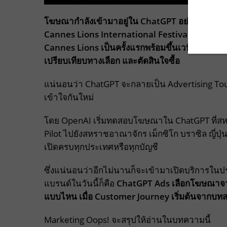
โฆษณากำลังเข้ามาอยู่ใน ChatGPT อย่างจริงจัง 
Cannes Lions International Festival of Creati
Cannes Lions เป็นครั้งแรกพร้อมขึ้นเวทีพูดถึงอนาค
เปรียบเทียบทางเลือก และตัดสินใจซื้อ
แน่นอนว่า ChatGPT จะกลายเป็น Advertising To
เข้าใจกันใหม่
โดย OpenAI เริ่มทดสอบโฆษณาใน ChatGPT ที่สหรัฐ
Pilot ไปยังสหราชอาณาจักร เม็กซิโก บราซิล ญี่ปุ
เปิดครบทุกประเทศหรือทุกบัญชี
ซึ่งแน่นอนว่าอีกไม่นานก็จะเข้ามาเปิดบริการ
แบรนด์ในวันนี้ก็คือ
ChatGPT Ads เลือกโฆษณาจาก
แบบไหน เมื่อ Customer Journey เริ่มต้นจากบทส
Marketing Oops! จะสรุปให้อ่านในบทความนี้