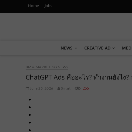
Home
Jobs
Marketing Oops!
DIGITAL | CREATIVE | ADVERTISING | CAMPAIGN | STRA
NEWS
CREATIVE AD
MED
BIZ & MARKETING NEWS
ChatGPT Ads คืออะไร? ทำงานยังไง? 
255
June 25, 2026
Smart