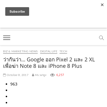
f
y
x
l
i
t
r
a
o
.
i
n
i
s
c
u
c
n
s
k
s
Marketing Oops!
e
t
o
e
t
t
DIGITAL | CREATIVE | ADVERTISING | CAMPAIGN |
STRATEGY
b
u
m
.
a
o
o
b
m
g
k
BIZ & MARKETING NEWS
DIGITAL LIFE
TECH
o
e
e
r
.
ว่ากันว่า… Google ออก Pixel 2 และ 2 XL
k
.
a
c
เพื่อฆ่า Note 8 และ iPhone 8 Plus
.
c
m
o
6,257
October 8, 2017
Ms.นกยูง
c
o
.
m
963
o
m
c
m
o
m