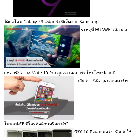
ได้ยลโฉม Galaxy S9 แฟลกชิปทีเด็ดจาก Samsung
5 เหตุที่ HUAWEI เลือกส่ง
แฟลกชิปอย่าง Mate 10 Pro ลุยตลาดสมาร์ทโฟนไทยปลายปี
ว่ากันว่า…นี่คือสุดยอดสมาร์ท
โฟนแห่งปี! มีใครคัดค้านหรือเปล่า?
ซีรีย์ 10 คือความหวัง! หัวเว่ยใช้