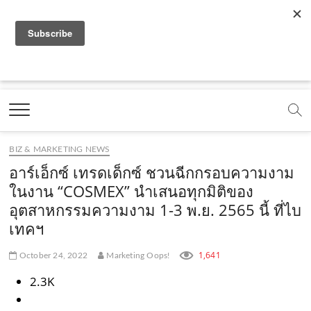
f
y
x
l
i
t
r
a
o
.
i
n
i
s
c
u
c
n
s
k
s
Marketing Oops!
e
t
o
e
t
t
DIGITAL | CREATIVE | ADVERTISING | CAMPAIGN |
STRATEGY
b
u
m
.
a
o
o
b
m
g
k
BIZ & MARKETING NEWS
o
e
e
r
.
อาร์เอ็กซ์ เทรดเด็กซ์ ชวนฉีกกรอบความงาม
k
.
a
c
ในงาน “COSMEX” นำเสนอทุกมิติของ
อุตสาหกรรมความงาม 1-3 พ.ย. 2565 นี้ ที่ไบ
.
c
m
o
เทคฯ
c
o
.
m
o
m
c
1,641
October 24, 2022
Marketing Oops!
m
o
2.3K
m