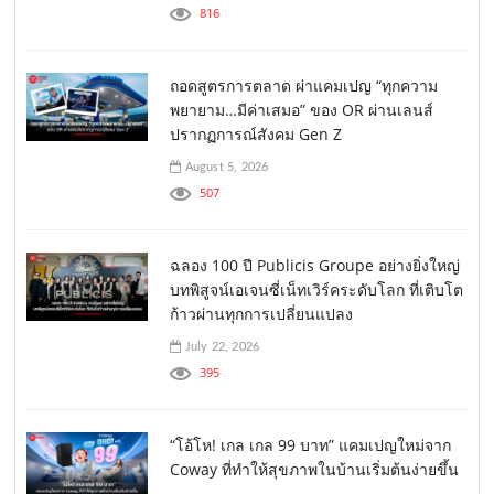
816
ถอดสูตรการตลาด ผ่าแคมเปญ “ทุกความ
พยายาม…มีค่าเสมอ” ของ OR ผ่านเลนส์
ปรากฏการณ์สังคม Gen Z
August 5, 2026
507
ฉลอง 100 ปี Publicis Groupe อย่างยิ่งใหญ่
บทพิสูจน์เอเจนซี่เน็ทเวิร์คระดับโลก ที่เติบโต
ก้าวผ่านทุกการเปลี่ยนแปลง
July 22, 2026
395
“โอ้โห! เกล เกล 99 บาท” แคมเปญใหม่จาก
Coway ที่ทำให้สุขภาพในบ้านเริ่มต้นง่ายขึ้น