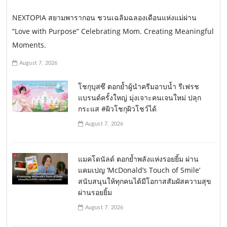
NEXTOPIA สยามพารากอน ชวนเฉลิมฉลองเดือนแห่งแม่ผ่าน
“Love with Purpose” Celebrating Mom. Creating Meaningful
Moments.
August 7, 2026
โชกุบุสซึ ตอกย้ำผู้นำครีมอาบน้ำ รีเฟรช
แบรนด์ครั้งใหญ่ มุ่งเจาะคนเจนใหม่ ปลุก
กระแส #ผิวโชกุผิวโชว์ได้
August 7, 2026
แมคโดนัลด์ ตอกย้ำพลังแห่งรอยยิ้ม ผ่าน
แคมเปญ ‘McDonald’s Touch of Smile’
สนับสนุนให้ทุกคนได้มีโอกาสสัมผัสความสุข
ผ่านรอยยิ้ม
August 7, 2026