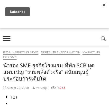
f
y
x
l
i
t
r
a
o
.
i
n
i
s
c
u
c
n
s
k
s
Marketing Oops!
e
t
o
e
t
t
DIGITAL | CREATIVE | ADVERTISING | CAMPAIGN |
STRATEGY
b
u
m
.
a
o
o
b
m
g
k
BIZ & MARKETING NEWS
DIGITAL TRANSFORMATION
MARKETING
o
e
e
r
.
FOR SME
k
.
a
c
นำร่อง SME ธุรกิจโรงแรม-ที่พัก SCB ผุด
แคมเปญ “รวมพลังตัวจริง” สนับสนุนผู้
.
c
m
o
ประกอบการเติบโต
c
o
.
m
1,265
August 22, 2018
Ms.นกยูง
o
m
c
121
m
o
m