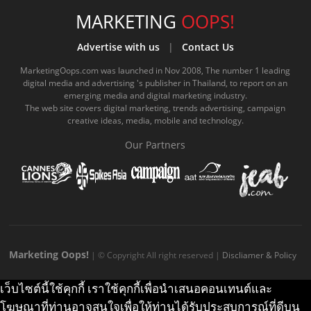
e
t
o
e
t
t
MARKETING
OOPS!
b
u
m
.
a
o
Advertise with us
|
Contact Us
o
b
m
g
k
MarketingOops.com was launched in Nov 2008, The number 1 leading
digital media and advertising 's publisher in Thailand, to report on an
o
e
e
r
.
emerging media and digital marketing industry.
The web site covers digital marketing, trends advertising, campaign
k
.
a
c
creative ideas, media, mobile and technology.
.
c
m
o
Our Partners
c
o
.
m
o
m
c
m
o
m
Marketing Oops!
| © Copyright All right reserved |
Discliamer & Policy
เว็บไซต์นี้ใช้คุกกี้ เราใช้คุกกี้เพื่อนำเสนอคอนเทนต์และ
โฆษณาที่ท่านอาจสนใจเพื่อให้ท่านได้รับประสบการณ์ที่ดีบน