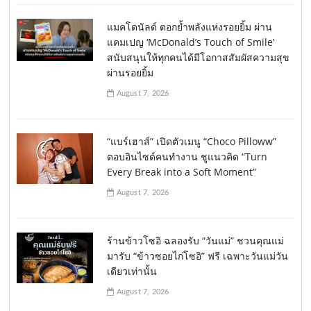
แมคโดนัลด์ ตอกย้ำพลังแห่งรอยยิ้ม ผ่าน
แคมเปญ ‘McDonald’s Touch of Smile’
สนับสนุนให้ทุกคนได้มีโอกาสสัมผัสความสุข
ผ่านรอยยิ้ม
August 7, 2026
“แบร์เฮาส์” เปิดตัวเมนู “Choco Pilloww”
ตอบอินไซด์คนทำงาน ชูแนวคิด “Turn
Every Break into a Soft Moment”
August 7, 2026
ร้านข้าวโซอิ ฉลองรับ “วันแม่” ชวนคุณแม่
มารับ “ข้าวซอยไก่โซอิ” ฟรี เฉพาะวันแม่วัน
เดียวเท่านั้น
August 7, 2026