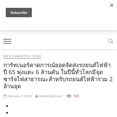
f
y
x
l
i
t
r
a
o
.
i
n
i
s
c
u
c
n
s
k
s
Marketing Oops!
e
t
o
e
t
t
DIGITAL | CREATIVE | ADVERTISING | CAMPAIGN |
STRATEGY
b
u
m
.
a
o
o
b
m
g
k
BIZ & MARKETING NEWS
o
e
e
r
.
การ์ทเนอร์คาดการณ์ยอดจัดส่งรถยนต์ไฟฟ้า
k
.
a
c
ปี 65 พุ่งแตะ 6 ล้านคัน ในปีนี้ทั่วโลกมีจุด
ชาร์จไฟสาธารณะสำหรับรถยนต์ไฟฟ้ารวม 2
.
c
m
o
ล้านจุด
c
o
.
m
o
m
c
126
February 4, 2022
Marketing Oops!
m
o
m