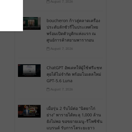
August 7, 2026
boucheron ก้าวสู่ตลาดเครื่อง
ประดับลักชัวรี่ในประเทศไทย
พร้อมเปิดตัวบูติกแห่งแรก ณ
ศูนย์การค้าสยามพารากอน
August 7, 2026
บ
ChatGPT อัพเดทให้ผู้ใช้ฟรีแชท
คุยได้ไม่จำกัด พร้อมโมเดลใหม่
GPT-5.6 Luna
August 7, 2026
เมื่อรุ่น 2 รับไม้ต่อ “นิตยาไก่
ย่าง” พารายได้ทะลุ 1,000 ล้าน
ยังไม่พอ ขอขยายเมนู–รีโพซิชัน
แบรนด์ รับการโตระยะยาว