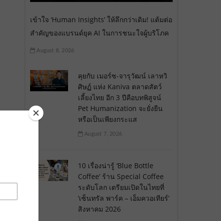
เข้าใจ ‘Human Insights’ ให้ลึกกว่าเดิม! แต้มต่อ
สำคัญของแบรนด์ยุค AI ในการชนะใจผู้บริโภค
August 8, 2026
คุยกับ เมอร์ซ-จารุวัฒน์ เลาหวิ
ศิษฏ์ แห่ง Kaniva ตลาดสัตว์
เลี้ยงไทย อีก 3 ปีคือบทพิสูจน์
Pet Humanization จะยั่งยืน
หรือเป็นเพียงกระแส
August 7, 2026
10 เรื่องน่ารู้ ‘Blue Bottle
Coffee’ ร้าน Special Coffee
ระดับโลก เตรียมเปิดในไทยที่
‘เซ็นทรัล พาร์ค – เอ็มควอเทียร์’
สิงหาคม 2026