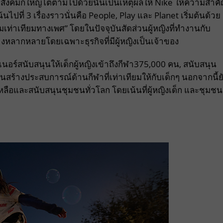
สังคมก็ใหญ่โตตามไปด้วยนั่นเป็นเหตุผลให้ Nike ให้ความสำค
ปที่ 3 เรื่องราวนั่นคือ People, Play และ Planet เริ่มต้นด้วย
วามเท่าเทียมทางเพศ” โดยในปัจจุบันสัดส่วนผู้หญิงที่ทำงานกับ
่างหลากหลายโดยเฉพาะธุรกิจที่มีผู้หญิงเป็นเจ้าของ
นอร์สนับสนุนให้เด็กผู้หญิงเข้าถึงกีฬา375,000 คน, สนับสนุน
สร้างประสบการณ์ด้านกีฬาที่เท่าเทียมให้กับเด็กๆ นอกจากนี้ย
หลือและสนับสนุนชุมชนทั่วโลก โดยเน้นที่ผู้หญิงเด็ก และชุมชน