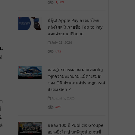
1,589
มีลุ้น! Apple Pay อาจมาไทย
หลังโผล่ในรายชื่อ Tap to Pay
แตะจ่ายบน iPhone
July 21, 2026
าน
812
ฐ
ถอดสูตรการตลาด ผ่าแคมเปญ
“ทุกความพยายาม…มีค่าเสมอ”
ของ OR ผ่านเลนส์ปรากฏการณ์
สังคม Gen Z
August 5, 2026
้า
489
ี
2
ใน
ฉลอง 100 ปี Publicis Groupe
อย่างยิ่งใหญ่ บทพิสูจน์เอเจนซี่