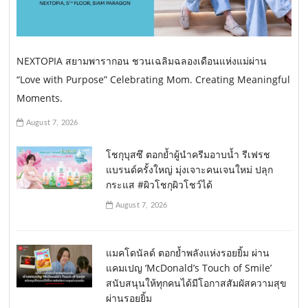
NEXTOPIA สยามพารากอน ชวนเฉลิมฉลองเดือนแห่งแม่ผ่าน
“Love with Purpose” Celebrating Mom. Creating Meaningful
Moments.
August 7, 2026
โชกุบุสซึ ตอกย้ำผู้นำครีมอาบน้ำ รีเฟรช
แบรนด์ครั้งใหญ่ มุ่งเจาะคนเจนใหม่ ปลุก
กระแส #ผิวโชกุผิวโชว์ได้
August 7, 2026
แมคโดนัลด์ ตอกย้ำพลังแห่งรอยยิ้ม ผ่าน
แคมเปญ ‘McDonald’s Touch of Smile’
สนับสนุนให้ทุกคนได้มีโอกาสสัมผัสความสุข
ผ่านรอยยิ้ม