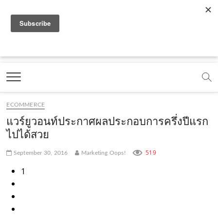
f
y
x
l
i
t
r
a
o
.
i
n
i
s
c
u
c
n
s
k
s
Marketing Oops!
e
t
o
e
t
t
DIGITAL | CREATIVE | ADVERTISING | CAMPAIGN |
STRATEGY
b
u
m
.
a
o
o
b
m
g
k
ECOMMERCE
o
e
e
r
.
แวร์ยูวอนท์ประกาศผลประกอบการครึ่งปีแรก
k
.
a
c
ไปได้สวย
.
c
m
o
519
September 30, 2016
Marketing Oops!
c
o
.
m
1
o
m
c
m
o
m