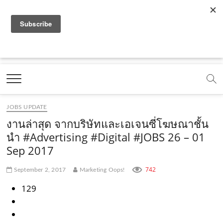
f
y
x
l
i
t
r
a
o
.
i
n
i
s
c
u
c
n
s
k
s
Marketing Oops!
e
t
o
e
t
t
DIGITAL | CREATIVE | ADVERTISING | CAMPAIGN |
STRATEGY
b
u
m
.
a
o
o
b
m
g
k
JOBS UPDATE
o
e
e
r
.
งานล่าสุด จากบริษัทและเอเจนซี่โฆษณาชั้น
k
.
a
c
นำ #Advertising #Digital #JOBS 26 – 01
Sep 2017
.
c
m
o
c
o
.
m
742
September 2, 2017
Marketing Oops!
o
m
c
129
m
o
m