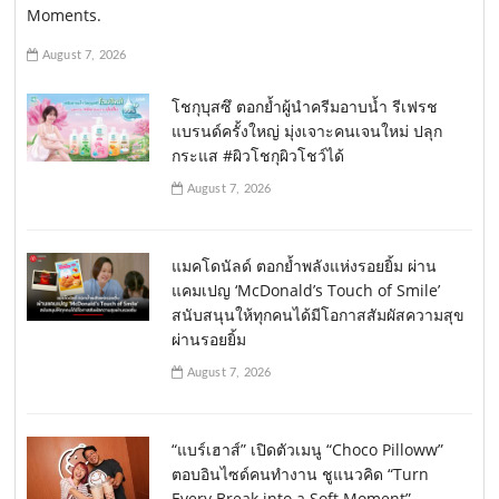
Moments.
August 7, 2026
โชกุบุสซึ ตอกย้ำผู้นำครีมอาบน้ำ รีเฟรช
แบรนด์ครั้งใหญ่ มุ่งเจาะคนเจนใหม่ ปลุก
กระแส #ผิวโชกุผิวโชว์ได้
August 7, 2026
แมคโดนัลด์ ตอกย้ำพลังแห่งรอยยิ้ม ผ่าน
แคมเปญ ‘McDonald’s Touch of Smile’
สนับสนุนให้ทุกคนได้มีโอกาสสัมผัสความสุข
ผ่านรอยยิ้ม
August 7, 2026
“แบร์เฮาส์” เปิดตัวเมนู “Choco Pilloww”
ตอบอินไซด์คนทำงาน ชูแนวคิด “Turn
Every Break into a Soft Moment”