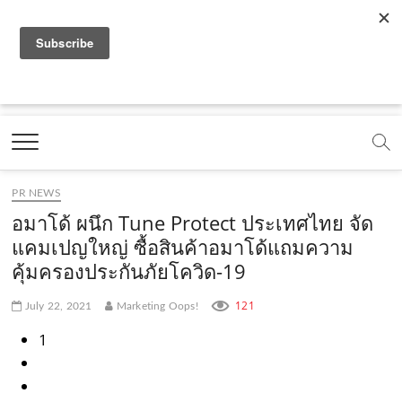
f
y
x
l
i
t
r
a
o
.
i
n
i
s
c
u
c
n
s
k
s
Marketing Oops!
e
t
o
e
t
t
DIGITAL | CREATIVE | ADVERTISING | CAMPAIGN |
STRATEGY
b
u
m
.
a
o
o
b
m
g
k
PR NEWS
o
e
e
r
.
อมาโด้ ผนึก Tune Protect ประเทศไทย จัด
k
.
a
c
แคมเปญใหญ่ ซื้อสินค้าอมาโด้แถมความ
คุ้มครองประกันภัยโควิด-19
.
c
m
o
c
o
.
m
121
July 22, 2021
Marketing Oops!
o
m
c
1
m
o
m