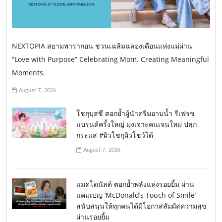
NEXTOPIA สยามพารากอน ชวนเฉลิมฉลองเดือนแห่งแม่ผ่าน
“Love with Purpose” Celebrating Mom. Creating Meaningful
Moments.
August 7, 2026
โชกุบุสซึ ตอกย้ำผู้นำครีมอาบน้ำ รีเฟรช
แบรนด์ครั้งใหญ่ มุ่งเจาะคนเจนใหม่ ปลุก
กระแส #ผิวโชกุผิวโชว์ได้
August 7, 2026
แมคโดนัลด์ ตอกย้ำพลังแห่งรอยยิ้ม ผ่าน
แคมเปญ ‘McDonald’s Touch of Smile’
สนับสนุนให้ทุกคนได้มีโอกาสสัมผัสความสุข
ผ่านรอยยิ้ม