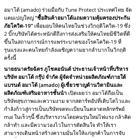
อมาโด้ (amado) ร่วมมือกับ Tune Protect ประเทศไทย จัด
แคมเปญใหญ่
“ซื้อสินค้าอมาโด้แถมความคุ้มครองประกัน
ภัยโควิด-19”
เพื่อมอบให้คนไทยในช่วงวิกฤติโควิด-19 ซึ่ง
2 บิ๊กบริษัทได้ตระหนักดีถึงการส่งเสริมให้คนไทยมีชีวิตที่ดี
ขึ้นในสถานการณ์การแพร่ระบาดของโรคโควิด-19 ที่
รุนแรงและคนไทยกำลังเผชิญความยากลำบากในวิกฤติ
ครั้งนี้
นายธนาตรัยฉัตร ภูโชคอนันต์
ประธานเจ้าหน้าที่บริหาร
บริษัท อมาโด้ กรุ๊ป จำกัด ผู้จัดจำหน่ายผลิตภัณฑ์ภายใต้
แบรนด์ อมาโด้ (
amado) ผู้เชี่ยวชาญด้านวิตามินและ
ผลิตภัณฑ์เสริมอาหารชั้นนำ
เปิดเผยว่า อมาโด้ถือเป็น
บริษัทสุขภาพและความงาม จากสตาร์ทอัปที่เติบโตไวและ
กำลังก้าวสู่การเป็นบริษัทจดทะเบียนในตลาดหลักทรัพย์
mai ในเร็วๆนี้ ซึ่งบริหารงานโดยคนรุ่นใหม่ไฟแรง กล้าคิด
กล้าทำ และมีความว่องไวในการตัดสินใจ ทำให้เรา
สามารถเดินหน้าสร้างความมั่นใจให้แก่ลูกค้าในการจับ