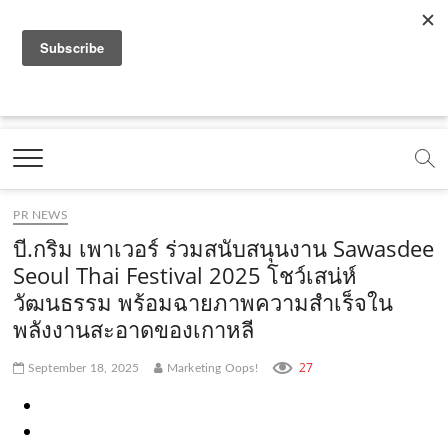
f
y
x
l
i
t
r
a
o
.
i
n
i
s
c
u
c
n
s
k
s
Marketing Oops!
e
t
o
e
t
t
DIGITAL | CREATIVE | ADVERTISING | CAMPAIGN |
STRATEGY
b
u
m
.
a
o
o
b
m
g
k
PR NEWS
o
e
e
r
.
บี.กริม เพาเวอร์ ร่วมสนับสนุนงาน Sawasdee
k
.
a
c
Seoul Thai Festival 2025 โชว์เสน่ห์
วัฒนธรรม พร้อมฉายภาพความสำเร็จใน
.
c
m
o
พลังงานสะอาดของเกาหลี
c
o
.
m
o
m
c
27
September 18, 2025
Marketing Oops!
m
o
m