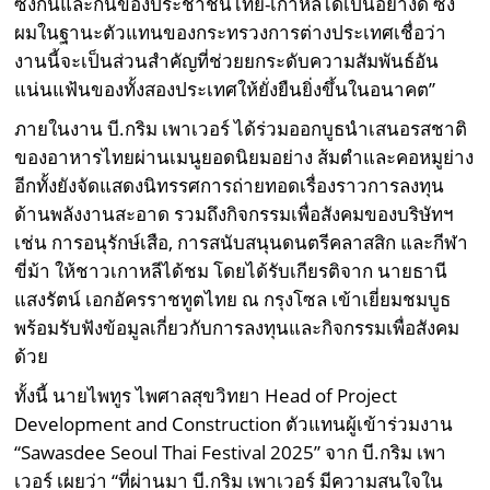
ซึ่งกันและกันของประชาชนไทย-เกาหลีได้เป็นอย่างดี ซึ่ง
ผมในฐานะตัวแทนของกระทรวงการต่างประเทศเชื่อว่า
งานนี้จะเป็นส่วนสำคัญที่ช่วยยกระดับความสัมพันธ์อัน
แน่นแฟ้นของทั้งสองประเทศให้ยั่งยืนยิ่งขึ้นในอนาคต”
ภายในงาน บี.กริม เพาเวอร์ ได้ร่วมออกบูธนำเสนอรสชาติ
ของอาหารไทยผ่านเมนูยอดนิยมอย่าง ส้มตำและคอหมูย่าง
อีกทั้งยังจัดแสดงนิทรรศการถ่ายทอดเรื่องราวการลงทุน
ด้านพลังงานสะอาด รวมถึงกิจกรรมเพื่อสังคมของบริษัทฯ
เช่น การอนุรักษ์เสือ, การสนับสนุนดนตรีคลาสสิก และกีฬา
ขี่ม้า ให้ชาวเกาหลีได้ชม โดยได้รับเกียรติจาก นายธานี
แสงรัตน์ เอกอัครราชทูตไทย ณ กรุงโซล เข้าเยี่ยมชมบูธ
พร้อมรับฟังข้อมูลเกี่ยวกับการลงทุนและกิจกรรมเพื่อสังคม
ด้วย
ทั้งนี้ นายไพทูร ไพศาลสุขวิทยา Head of Project
Development and Construction ตัวแทนผู้เข้าร่วมงาน
“Sawasdee Seoul Thai Festival 2025” จาก บี.กริม เพา
เวอร์ เผยว่า “ที่ผ่านมา บี.กริม เพาเวอร์ มีความสนใจใน