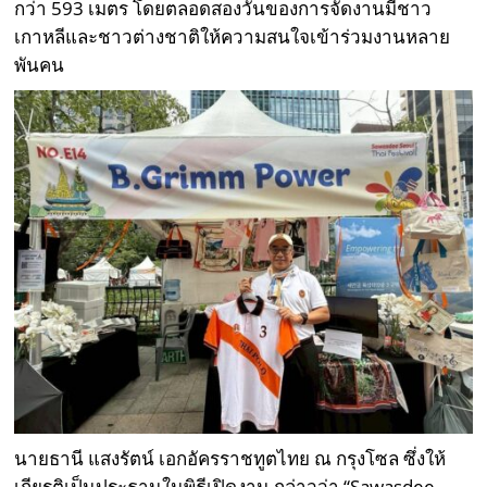
กว่า 593 เมตร โดยตลอดสองวันของการจัดงานมีชาว
เกาหลีและชาวต่างชาติให้ความสนใจเข้าร่วมงานหลาย
พันคน
นายธานี แสงรัตน์ เอกอัครราชทูตไทย ณ กรุงโซล ซึ่งให้
เกียรติเป็นประธานในพิธีเปิดงาน กล่าวว่า “Sawasdee