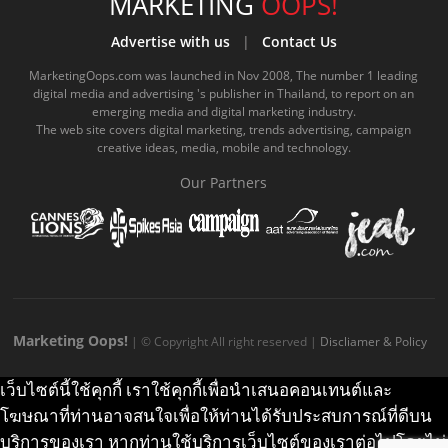
e
t
o
e
t
t
MARKETING
OOPS!
b
u
m
.
a
o
Advertise with us
|
Contact Us
o
b
m
g
k
MarketingOops.com was launched in Nov 2008, The number 1 leading
digital media and advertising 's publisher in Thailand, to report on an
o
e
e
r
.
emerging media and digital marketing industry.
The web site covers digital marketing, trends advertising, campaign
k
.
a
c
creative ideas, media, mobile and technology.
.
c
m
o
Our Partners
c
o
.
m
o
m
c
m
o
m
Marketing Oops!
| © Copyright All right reserved |
Discliamer & Policy
เว็บไซต์นี้ใช้คุกกี้ เราใช้คุกกี้เพื่อนำเสนอคอนเทนต์และ
โฆษณาที่ท่านอาจสนใจเพื่อให้ท่านได้รับประสบการณ์ที่ดีบน
บริการของเรา หากท่านใช้บริการเว็บไซต์ของเราต่อไปโดยไม่