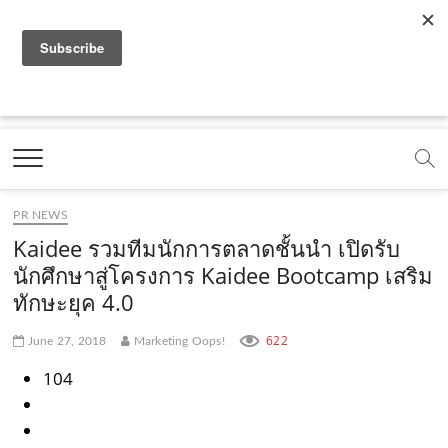
f
y
x
l
i
t
r
a
o
.
i
n
i
s
c
u
c
n
s
k
s
Marketing Oops!
e
t
o
e
t
t
DIGITAL | CREATIVE | ADVERTISING | CAMPAIGN |
STRATEGY
b
u
m
.
a
o
o
b
m
g
k
PR NEWS
o
e
e
r
.
Kaidee รวมทีมนักการตลาดชั้นนำ เปิดรับ
k
.
a
c
นักศึกษาสู่โครงการ Kaidee Bootcamp เสริม
ทักษะยุค 4.0
.
c
m
o
c
o
.
m
622
June 27, 2018
Marketing Oops!
o
m
c
104
m
o
m