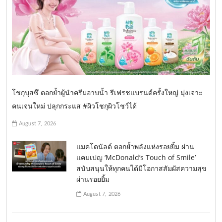
โชกุบุสซึ ตอกย้ำผู้นำครีมอาบน้ำ รีเฟรชแบรนด์ครั้งใหญ่ มุ่งเจาะ
คนเจนใหม่ ปลุกกระแส #ผิวโชกุผิวโชว์ได้
August 7, 2026
แมคโดนัลด์ ตอกย้ำพลังแห่งรอยยิ้ม ผ่าน
แคมเปญ ‘McDonald’s Touch of Smile’
สนับสนุนให้ทุกคนได้มีโอกาสสัมผัสความสุข
ผ่านรอยยิ้ม
August 7, 2026