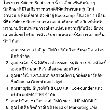
โครงการ Kaidee Bootcamp นี้ จะเลือกเฟ้นทีมน้องๆ
นักศึกษาที่มีไอเดียการตลาดดิจิทัลสำหรับคนรุ่นใหม่
จำนวน 6 ทีมเพื่อเก็บตัวเข้าสู่ Bootcamp เป็นเวลา 1 เดือน
ที่ทีม Kaidee นักการตลาด และนักพัฒนาผลิตภัณฑ์ชั้นนำ
มากมายด้วยประสบการณ์มาแบ่งปันความรู้กับน้อง อีกทั้ง
แต่ละทีมจะได้รับการติวเข้มจากเมนเทอร์นักการตลาดชั้น
นำ ได้แก่
คุณวรรณา สวัสดิกูล CMO บริษัท ไทยซัมซุง อิเลคโทร
นิคส์ จำกัด
คุณกรณิการ์ นิวัติศัยวงศ์ กรรมการผู้จัดการ ก๊อตติไมซ์
เอเจนซี่โฆษณาที่เน้นสื่อสังคมออนไลน์
คุณชาริณี “แชนนอน” กัลยาณมิตร ผู้ก่อตั้งสตาร์ทอัพ
ชื่อดังอย่าง Orami และ Ikigai
คุณชาญชัย ลีนุวงศ์พันธ์ CEO และ Co-Founder แห่ง
บริษัท dotMATTER จำกัด
คุณปวริศา ชุมวิกรานต์ CMO ของ LINE MOBILE
คุณไมเคิล จิตติวาณิชย์ Head of Marketing แห่ง