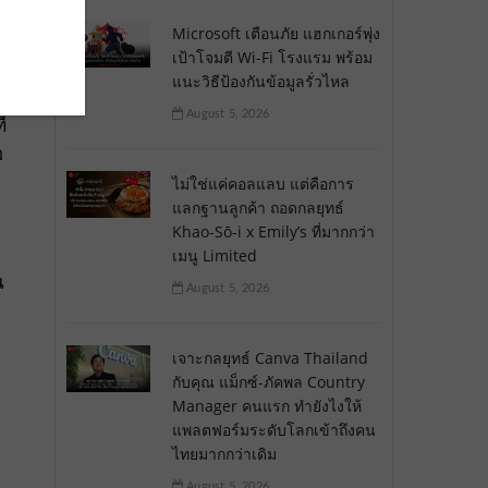
Microsoft เตือนภัย แฮกเกอร์พุ่ง
เป้าโจมตี Wi-Fi โรงแรม พร้อม
แนะวิธีป้องกันข้อมูลรั่วไหล
August 5, 2026
่
อ
ไม่ใช่แค่คอลแลบ แต่คือการ
แลกฐานลูกค้า ถอดกลยุทธ์
Khao-Sō-i x Emily’s ที่มากกว่า
เมนู Limited
น
August 5, 2026
เจาะกลยุทธ์ Canva Thailand
กับคุณ แม็กซ์-ภัคพล Country
Manager คนแรก ทำยังไงให้
แพลตฟอร์มระดับโลกเข้าถึงคน
ไทยมากกว่าเดิม
August 5, 2026