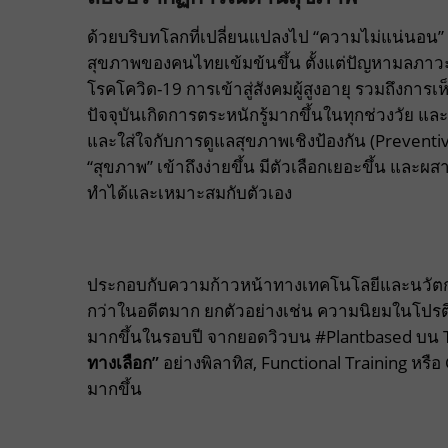
ด้วยบริบทโลกที่เปลี่ยนแปลงไป “ความไม่แน่นอน” ถ
สุขภาพของคนไทยเข้มข้นขึ้น ตั้งแต่ปัญหามลภาวะ
โรคโควิด-19 การเข้าสู่สังคมผู้สูงอายุ รวมถึงการ
ปัจจุบันเกิดการตระหนักรู้มากขึ้นในทุกช่วงวัย แล
และใส่ใจกับการดูแลสุขภาพเชิงป้องกัน (Preventi
“สุขภาพ” เข้าถึงง่ายขึ้น มีตัวเลือกเยอะขึ้น และผส
ทำได้และเหมาะสมกับตัวเอง
ประกอบกับความก้าวหน้าทางเทคโนโลยีและนวัตกรรมที
กว่าในอดีตมาก ยกตัวอย่างเช่น ความนิยมในโปร
มากขึ้นในรอบปี จากยอดวิวบน #Plantbased บน TikT
ทางเลือก”
อย่างพิลาทิส, Functional Training หร
มากขึ้น