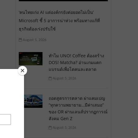
‘คนไทยเก่ง AI แต่องค์กรยังต่อยอดไม่เป็น’
Microsoft ชี้ 5 อาการน่าห่วง พร้อมทางแก้ที่
ธุรกิจต้องเร่งปรับใช้
August 5, 2026
ทำไม UNO! Coffee ต้องสร้าง
DOS! Matcha? อ่านเกมแตก
แบรนด์เพื่อโตคนละตลาด
August 5, 2026
ถอดสูตรการตลาด ผ่าแคมเปญ
“ทุกความพยายาม…มีค่าเสมอ”
ของ OR ผ่านเลนส์ปรากฏการณ์
สังคม Gen Z
August 5, 2026