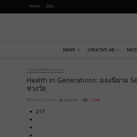
Home
Jobs
Marketing Oops!
DIGITAL | CREATIVE | ADVERTISING | CAMPAIGN | STRA
NEWS
CREATIVE AD
MED
CONSUMER INSIGHT
Health in Generations: มองนิยาม S
ช่วงวัย
2,348
April 15, 2024
pigabyte
217