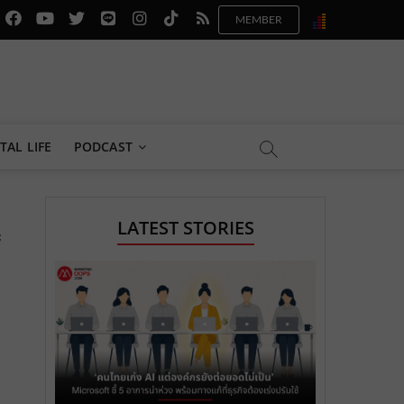
f
y
x
l
i
t
r
a
o
.
i
n
i
s
c
u
c
n
s
k
s
e
t
o
e
t
t
b
u
m
.
a
o
TAL LIFE
PODCAST
o
b
m
g
k
o
e
e
r
.
LATEST STORIES
ะ
k
.
a
c
.
c
m
o
c
o
.
m
o
m
c
m
o
m