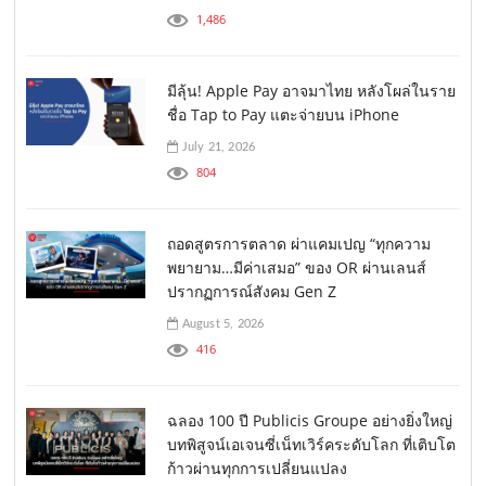
1,486
มีลุ้น! Apple Pay อาจมาไทย หลังโผล่ในราย
ชื่อ Tap to Pay แตะจ่ายบน iPhone
July 21, 2026
804
ถอดสูตรการตลาด ผ่าแคมเปญ “ทุกความ
พยายาม…มีค่าเสมอ” ของ OR ผ่านเลนส์
ปรากฏการณ์สังคม Gen Z
August 5, 2026
416
ฉลอง 100 ปี Publicis Groupe อย่างยิ่งใหญ่
บทพิสูจน์เอเจนซี่เน็ทเวิร์คระดับโลก ที่เติบโต
ก้าวผ่านทุกการเปลี่ยนแปลง