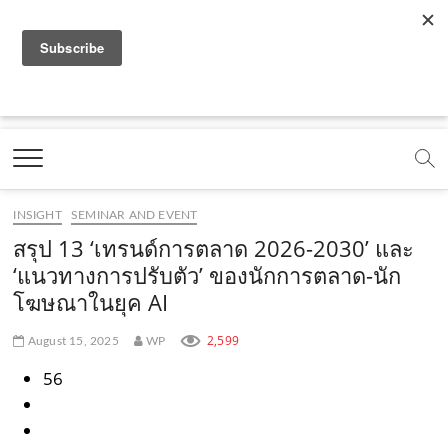
f
y
x
l
i
t
r
a
o
.
i
n
i
s
c
u
c
n
s
k
s
Marketing Oops!
e
t
o
e
t
t
DIGITAL | CREATIVE | ADVERTISING | CAMPAIGN |
STRATEGY
b
u
m
.
a
o
o
b
m
g
k
INSIGHT
SEMINAR AND EVENT
o
e
e
r
.
สรุป 13 ‘เทรนด์การตลาด 2026-2030’ และ
k
.
a
c
‘แนวทางการปรับตัว’ ของนักการตลาด-นัก
โฆษณาในยุค AI
.
c
m
o
c
o
.
m
2,599
August 15, 2025
WP
o
m
c
56
m
o
m