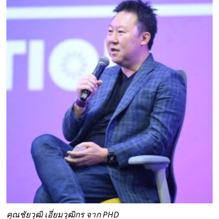
คุณชัยวุฒิ เอี่ยมวุฒิกร จาก PHD