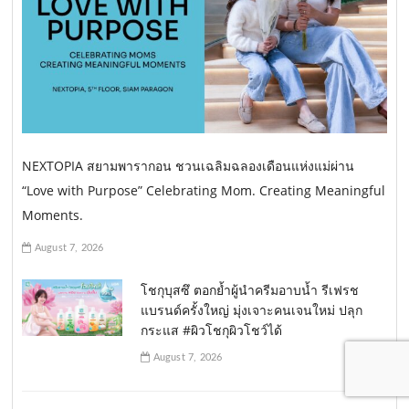
NEXTOPIA สยามพารากอน ชวนเฉลิมฉลองเดือนแห่งแม่ผ่าน
“Love with Purpose” Celebrating Mom. Creating Meaningful
Moments.
August 7, 2026
โชกุบุสซึ ตอกย้ำผู้นำครีมอาบน้ำ รีเฟรช
แบรนด์ครั้งใหญ่ มุ่งเจาะคนเจนใหม่ ปลุก
กระแส #ผิวโชกุผิวโชว์ได้
August 7, 2026