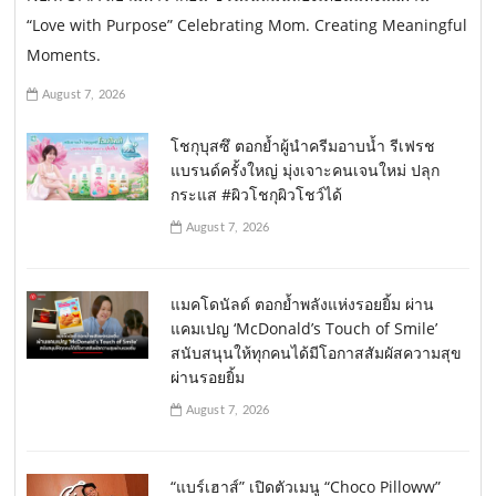
“Love with Purpose” Celebrating Mom. Creating Meaningful
Moments.
August 7, 2026
โชกุบุสซึ ตอกย้ำผู้นำครีมอาบน้ำ รีเฟรช
แบรนด์ครั้งใหญ่ มุ่งเจาะคนเจนใหม่ ปลุก
กระแส #ผิวโชกุผิวโชว์ได้
August 7, 2026
แมคโดนัลด์ ตอกย้ำพลังแห่งรอยยิ้ม ผ่าน
แคมเปญ ‘McDonald’s Touch of Smile’
สนับสนุนให้ทุกคนได้มีโอกาสสัมผัสความสุข
ผ่านรอยยิ้ม
August 7, 2026
“แบร์เฮาส์” เปิดตัวเมนู “Choco Pilloww”