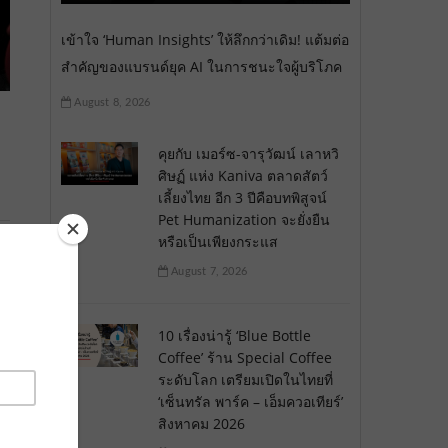
เข้าใจ ‘Human Insights’ ให้ลึกกว่าเดิม! แต้มต่อ
สำคัญของแบรนด์ยุค AI ในการชนะใจผู้บริโภค
August 8, 2026
คุยกับ เมอร์ซ-จารุวัฒน์ เลาหวิ
ศิษฏ์ แห่ง Kaniva ตลาดสัตว์
เลี้ยงไทย อีก 3 ปีคือบทพิสูจน์
Pet Humanization จะยั่งยืน
หรือเป็นเพียงกระแส
August 7, 2026
10 เรื่องน่ารู้ ‘Blue Bottle
Coffee’ ร้าน Special Coffee
ระดับโลก เตรียมเปิดในไทยที่
‘เซ็นทรัล พาร์ค – เอ็มควอเทียร์’
สิงหาคม 2026