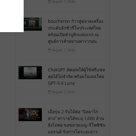
August 7, 2026
boucheron ก้าวสู่ตลาดเครื่อง
ประดับลักชัวรี่ในประเทศไทย
พร้อมเปิดตัวบูติกแห่งแรก ณ
ศูนย์การค้าสยามพารากอน
August 7, 2026
ChatGPT อัพเดทให้ผู้ใช้ฟรีแชท
คุยได้ไม่จำกัด พร้อมโมเดลใหม่
GPT-5.6 Luna
August 7, 2026
เมื่อรุ่น 2 รับไม้ต่อ “นิตยาไก่
ย่าง” พารายได้ทะลุ 1,000 ล้าน
ยังไม่พอ ขอขยายเมนู–รีโพซิชัน
แบรนด์ รับการโตระยะยาว