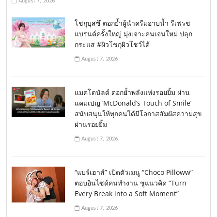
August 7, 2026
โชกุบุสซึ ตอกย้ำผู้นำครีมอาบน้ำ รีเฟรช
แบรนด์ครั้งใหญ่ มุ่งเจาะคนเจนใหม่ ปลุก
กระแส #ผิวโชกุผิวโชว์ได้
August 7, 2026
แมคโดนัลด์ ตอกย้ำพลังแห่งรอยยิ้ม ผ่าน
แคมเปญ ‘McDonald’s Touch of Smile’
สนับสนุนให้ทุกคนได้มีโอกาสสัมผัสความสุข
ผ่านรอยยิ้ม
August 7, 2026
“แบร์เฮาส์” เปิดตัวเมนู “Choco Pilloww”
ตอบอินไซด์คนทำงาน ชูแนวคิด “Turn
Every Break into a Soft Moment”
August 7, 2026