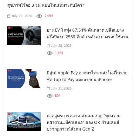
สุขภาพไร้จอ 3 รุ่น แบบไหนเหมาะกับใคร?
2,056
July 22, 2026
ยาง EV โตพุ่ง 67.54% ดันตลาดเปลี่ยนยาง
ครึ่งปีแรก 2569 คึกคัก หลังครบวงรอบใช้งาน
July 28, 2026
1,454
มีลุ้น! Apple Pay อาจมาไทย หลังโผล่ในราย
ชื่อ Tap to Pay แตะจ่ายบน iPhone
July 21, 2026
804
ถอดสูตรการตลาด ผ่าแคมเปญ “ทุกความ
พยายาม…มีค่าเสมอ” ของ OR ผ่านเลนส์
ปรากฏการณ์สังคม Gen Z